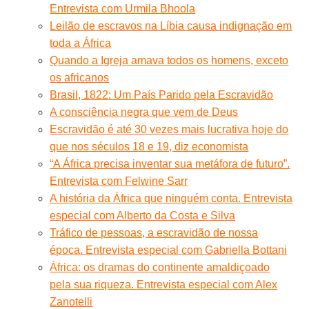
Entrevista com Urmila Bhoola
Leilão de escravos na Líbia causa indignação em
toda a África
Quando a Igreja amava todos os homens, exceto
os africanos
Brasil, 1822: Um País Parido pela Escravidão
A consciência negra que vem de Deus
Escravidão é até 30 vezes mais lucrativa hoje do
que nos séculos 18 e 19, diz economista
“A África precisa inventar sua metáfora de futuro”.
Entrevista com Felwine Sarr
A história da África que ninguém conta. Entrevista
especial com Alberto da Costa e Silva
Tráfico de pessoas, a escravidão de nossa
época. Entrevista especial com Gabriella Bottani
África: os dramas do continente amaldiçoado
pela sua riqueza. Entrevista especial com Alex
Zanotelli