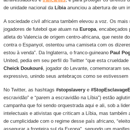
de unidade nacional da
Líbia
anunciou a abertura de um in
A sociedade civil africana também elevou a voz. Os mais 
jogadores de futebol que atuam na
Europa
, encabeçados
atleta do Valencia de origem centro-africana, que neste d
contra o Espanyol, ostentou uma camiseta com os dizeres:
estou à venda”. Da Inglaterra, o franco-guineano
Paul Po
United, pedia em seu perfil do Twitter “que esta crueldad
Cheick Doukouré
, jogador do Levante, comemoraram se
expressivo, unindo seus antebraços como se estivessem 
No Twitter, as hashtags
#stopslavery
e
#StopEsclavage
escravidão” e “parem a escravidão na Líbia”) estão aglu
campanha que foi sendo orquestrada aqui e ali, sob a lider
intelectuais e ativistas que criticam a Líbia, mas também
de cumplicidade com o regime desse país africano, “elei
assegurar a fronteira sul da Europa”, segundo um manifest