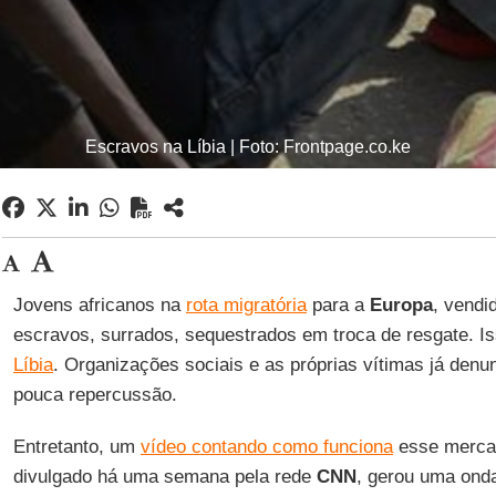
Escravos na Líbia | Foto: Frontpage.co.ke
Jovens africanos na
rota migratória
para a
Europa
, vendi
escravos, surrados, sequestrados em troca de resgate. I
Líbia
. Organizações sociais e as próprias vítimas já den
pouca repercussão.
Entretanto, um
vídeo contando como funciona
esse merca
divulgado há uma semana pela rede
CNN
, gerou uma ond