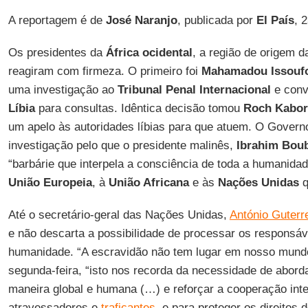
A reportagem é de
José Naranjo
, publicada por
El País
, 
Os presidentes da
África ocidental
, a região de origem d
reagiram com firmeza. O primeiro foi
Mahamadou Issouf
uma investigação ao
Tribunal Penal Internacional
e conv
Líbia
para consultas. Idêntica decisão tomou
Roch Kabor
um apelo às autoridades líbias para que atuem. O Govern
investigação pelo que o presidente malinês,
Ibrahim Boub
“barbárie que interpela a consciência de toda a humanidad
União Europeia
, à
União Africana
e às
Nações Unidas
q
Até o secretário-geral das Nações Unidas,
António Guterr
e não descarta a possibilidade de processar os responsáv
humanidade. “A escravidão não tem lugar em nosso mund
segunda-feira, “isto nos recorda da necessidade de abord
maneira global e humana (…) e reforçar a cooperação inte
atravessadores e
traficantes
, e para proteger os direitos