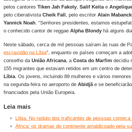
pelos cantores
Tiken Jah Fakoly
,
Salif Keita
e
Angelique
pelo ciberativista
Cheik Fall
, pelo escritor
Alain Mabanc
Yannick Noah
. “Senhores presidentes, estamos estupefato
o conhecido cantor de reggae
Alpha Blondy
há alguns dia
Neste sábado, cerca de mil pessoas saíram às ruas de Pa
escravidão na Líbia
”, enquanto os países começam a adot
conselho da
União Africana
, a
Costa do Marfim
decidiu 
155 migrantes que estavam retidos em um centro de det
Líbia
. Os jovens, incluindo 89 mulheres e vários menore
na segunda-feira no aeroporto de
Abidjã
e se beneficiarã
financiados pela União Europeia.
Leia mais
Líbia. No reduto dos traficantes de pessoas começa 
África: os dramas do continente amaldiçoado pela su