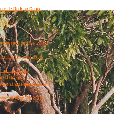
go é de Rodrigo Duque
501
de sede
e nos séculos 18 e 19, diz
ntrevista especial com
dilha sem saída
to de Benghazi
es e crianças trancadas em
 Mediterrâneo em 2017
es