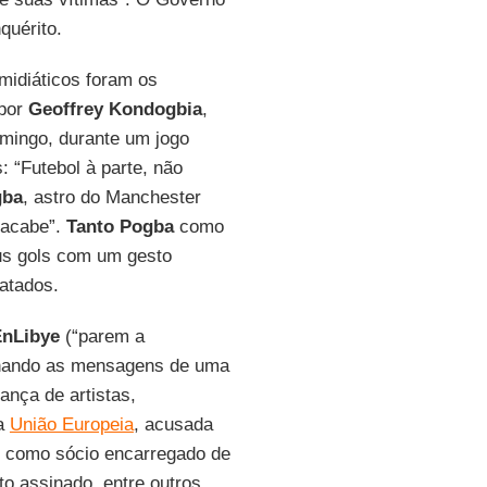
quérito.
midiáticos foram os
 por
Geoffrey Kondogbia
,
omingo, durante um jogo
 “Futebol à parte, não
gba
, astro do Manchester
e acabe”.
Tanto Pogba
como
us gols com um gesto
atados.
EnLibye
(“parem a
tinando as mensagens de uma
ança de artistas,
 a
União Europeia
, acusada
to como sócio encarregado de
o assinado, entre outros,