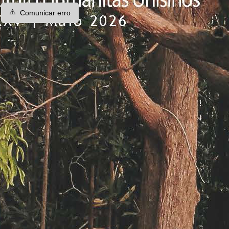
⚠️
Comunicar erro