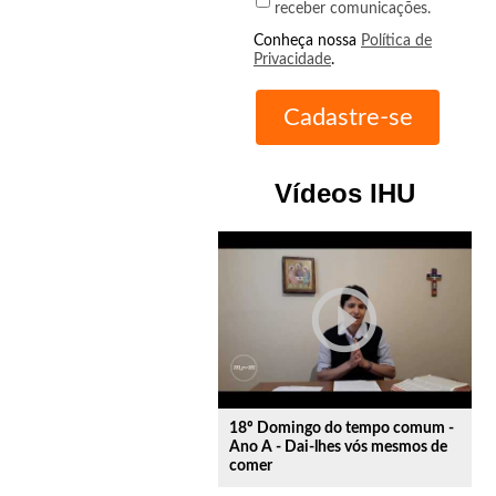
receber comunicações.
Conheça nossa
Política de
Privacidade
.
Vídeos IHU
play_circle_outline
18º Domingo do tempo comum -
Ano A - Dai-lhes vós mesmos de
comer