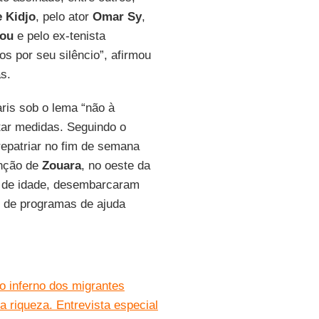
 Kidjo
, pelo ator
Omar Sy
,
kou
e pelo ex-tenista
s por seu silêncio”, afirmou
s.
ris sob o lema “não à
ar medidas. Seguindo o
repatriar no fim de semana
enção de
Zouara
, no oeste da
s de idade, desembarcaram
o de programas de ajuda
o inferno dos migrantes
a riqueza. Entrevista especial