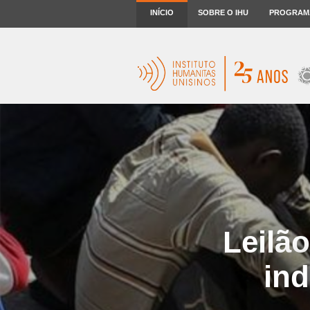
INÍCIO
SOBRE O IHU
PROGRAM
Leilã
ind