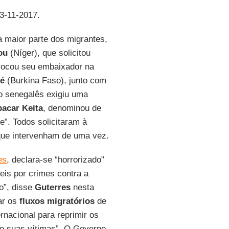
23-11-2017.
a maior parte dos migrantes,
ou
(Níger), que solicitou
ocou seu embaixador na
é
(Burkina Faso), junto com
o senegalês exigiu uma
acar Keita
, denominou de
e”. Todos solicitaram à
ue intervenham de uma vez.
es
, declara-se “horrorizado”
eis por crimes contra a
o”, disse
Guterres
nesta
ar os
fluxos migratórios
de
rnacional para reprimir os
 de suas vítimas”. O Governo