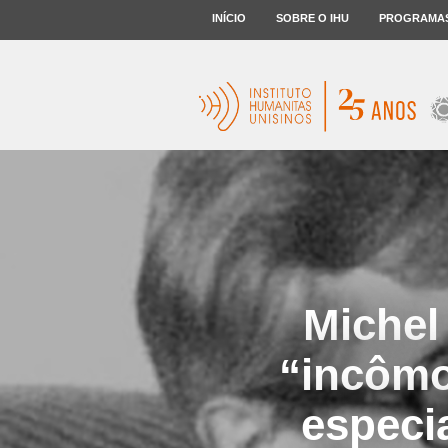
INÍCIO
SOBRE O IHU
PROGRAMA
Michel
“incômo
especi