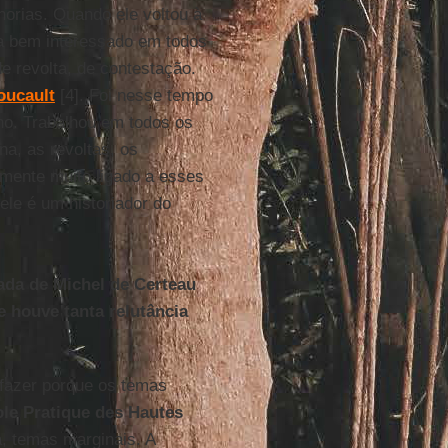
orias. Quando ele voltou à
va bem interessado em todos
 revolta, de contestação.
oucault
[4]. Foi nesse tempo
no. Trabalhou em todos os
na, as revoltas, os
amente muito ligado a esses
ele é um historiador do
ada de Michel de Certeau
 houve tanta relutância
fazer porque os temas
le Pratique des Hautes
a, temas marginais. A