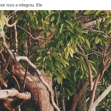
or isso a integrou. Ele
 foi sua contribuição
o elas foram recebidas
or bem reservado. Quando
ia poucos participantes.
Quando faleceu, tinha uns
, entrou tarde na
Escola da
 ele estava aberto, por sua
tância da sua obra foi
 mais reconhecida pelos
não diria que há uma