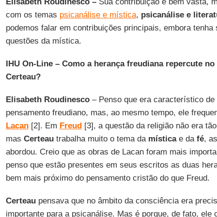
Elisabeth Roudinesco –
Sua contribuição é bem vasta, m
com os temas
psicanálise e mística
,
psicanálise e litera
podemos falar em contribuições principais, embora tenha
questões da mística.
IHU On-Line – Como a herança freudiana repercute no
Certeau?
Elisabeth Roudinesco
– Penso que era característico de
pensamento freudiano, mas, ao mesmo tempo, ele frequent
Lacan
[2]. Em
Freud
[3], a questão da religião não era t
mas
Certeau
trabalha muito o tema da
mística
e da
fé
, a
abordou. Creio que as obras de Lacan foram mais importa
penso que estão presentes em seus escritos as duas her
bem mais próximo do pensamento cristão do que Freud.
Certeau
pensava que no âmbito da consciência era preci
importante para a psicanálise. Mas é porque, de fato, ele