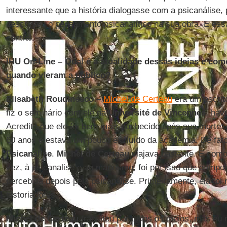
interessante que a história dialogasse com a psicanálise, p
descreveu o pensamento psicanalítico na sua obra. E essa
central.
IHU On-Line – Qual é a atualidade dessas ideias e com
quando vieram a público?
Elisabeth Roudinesco –
Michel de Certeau
era um escrit
fiz o seminário com ele na
Université de Vincennes
, hav
Acredito que ele foi bem mais conhecido após sua morte. 
60 anos e estava um pouco excluído da academia. De fato
Psicanálise
.
Michel de Certeau
viajava bastante. E como
vez, à psicanalise e ao marxismo, foi por isso que a impor
percebida depois pela psicanálise. Primeiramente, ela foi
historiadores.
Michel de Certeau
transitou por todos os meios, mas eu 