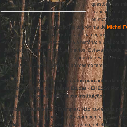
revolta, de contestação
questões das min
França, já esta
os movimentos de
Foi uma figura da contestação muito próxima de
Michel F
que ele começou a trabalhar bastante na noção do cotidia
temas que eram importantes para a história: a vida cotidia
diferentes movimentos revolucionários. Estava verdadeir
movimentos de contestação, às figuras de revolta. Então, 
extremismo e da vida cotidiana ao mesmo tempo.
IHU On-Line – Quais foram os fatos marcantes da entr
na École Pratique des Hautes Études - EHESS? Por que
até que ele fosse admitido nessa instituição?
Elisabeth Roudinesco –
É simples. Não havia nada para 
sobre os quais ele trabalhava não eram bem vistos na
Éco
Études - EHESS
: psicanálise, marxismo, rebelião, ou sej