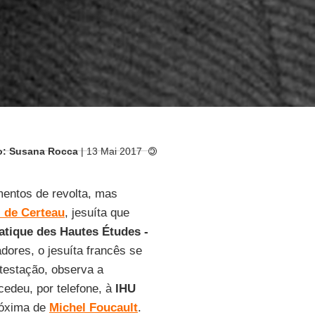
o: Susana Rocca
| 13 Mai 2017
mentos de revolta, mas
 de Certeau
, jesuíta que
atique des Hautes Études -
dores, o jesuíta francês se
testação, observa a
cedeu, por telefone, à
IHU
róxima de
Michel Foucault
.