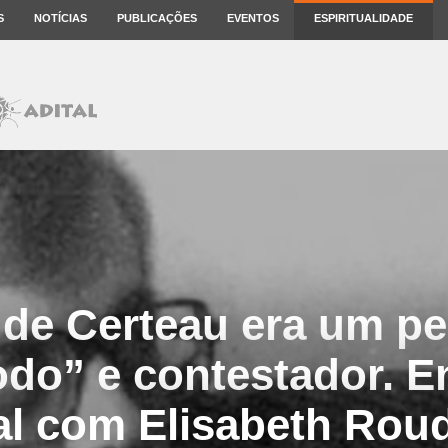
S
NOTÍCIAS
PUBLICAÇÕES
EVENTOS
ESPIRITUALIDADE
 de Certeau era um p
do” e contestador. En
al com Elisabeth Rou