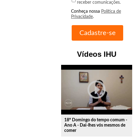
receber comunicações.
Conheça nossa
Política de
Privacidade
.
Vídeos IHU
play_circle_outline
18º Domingo do tempo comum -
Ano A - Dai-lhes vós mesmos de
comer