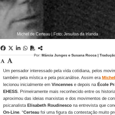
Michel de Certeau | Foto: Jesuítas da Irlanda
Por:
Márcia Junges e Susana Rocca | Traduçã
Um pensador interessado pela vida cotidiana, pelos movi
também pela mística e pela psicanálise. Assim era
Michel
lecionou inicialmente em
Vincennes
e depois na
École Pr
EHESS
. Primeiramente mais reconhecido entre os historia
aproximou das ideias marxistas e dos movimentos de con
psicanalista
Elisabeth Roudinesco
na entrevista que con
On-Line
. “
Certeau
foi uma figura da contestação muito p