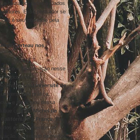
que havia por todos os lados
iradores. Esse pensador se
ncial é seu interesse pela
hel de Certeau nos
inesco –
Sua atuação nesse
o importante.
le ensinou na
Université de
 universidade prática,
ova, e participou dessa
ali que conheci
Michel de
a
Califórnia
e a
França
. Ele
 todos os movimentos de
estação, sobretudo de muitas