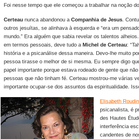
Foi nesse tempo que ele começou a trabalhar na noção do 
Certeau
nunca abandonou a
Companhia de Jesus
. Cont
outros jesuítas, se alinhava à esquerda e “era um pensa
mundo.” Era alguém que sabia revelar os talentos alheios
em termos pessoais, deve tudo a
Michel de Certeau
: “Ta
história e a psicanálise dessa maneira. Devo-lhe muito p
pessoa tirasse o melhor de si mesma. Eu sempre digo que
papel importante porque estava rodeado de gente que não
pessoas que não tinham fé. Certeau mostrou-me várias ve
importante ocupar-se dos assuntos da espiritualidade. Iss
Elisabeth Roudi
psicanalista, é 
des Hautes Étud
interferência es
candentes de nos