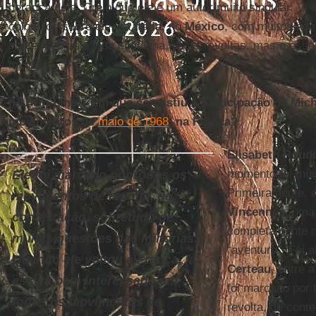
herança dele. Creio que ele é um autor muito singular. Vi 
colóquios sobre ele, na
Itália
, no
México
, com muitos adm
interessou pela vida cotidiana, pelas revoltas, mas o esse
mística.
IHU On-Line – Em que consistiu a participação de Mic
movimentos de
maio de 1968
, na França?
Elisabeth Roud
momento foi muit
Ele foi marcado por todos os
Primeiramente, e
movimentos de revolta, de
Vincennes
, uma
contestação, sobretudo de
completamente n
muitas questões das minorias.
“aventura”. Foi 
Quando ele voltou à França, já
Certeau
, entre 
estava bem interessado em
foi marcado por
todos os movimentos de
revolta, de cont