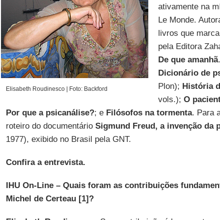
ativamente na mí
Le Monde. Autor
livros que marc
pela Editora Zah
De que amanhã
Dicionário de p
Plon);
História 
Elisabeth Roudinesco | Foto: Backford
vols.);
O pacient
Por que a psicanálise?
; e
Filósofos na tormenta
. Para 
roteiro do documentário
Sigmund Freud, a invenção da p
1977), exibido no Brasil pela GNT.
Confira a entrevista.
IHU On-Line – Quais foram as contribuições fundamen
Michel de Certeau [1]?