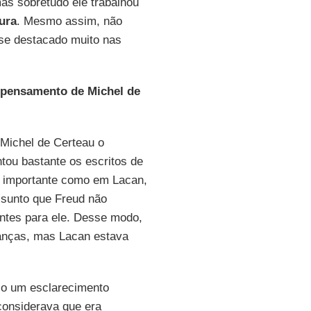
as sobretudo ele trabalhou
tura
. Mesmo assim, não
 se destacado muito nas
 pensamento de Michel de
 Michel de Certeau o
ou bastante os escritos de
ão importante como em Lacan,
ssunto que Freud não
ntes para ele. Desse modo,
anças, mas Lacan estava
so um esclarecimento
 considerava que era