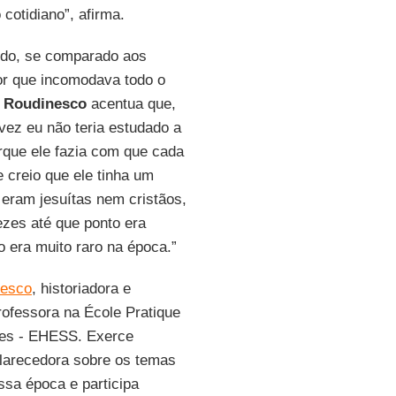
cotidiano”, afirma.
udo, se comparado aos
dor que incomodava todo o
.
Roudinesco
acentua que,
lvez eu não teria estudado a
orque ele fazia com que cada
 creio que ele tinha um
 eram jesuítas nem cristãos,
zes até que ponto era
o era muito raro na época.”
nesco
, historiadora e
professora na École Pratique
es - EHESS. Exerce
clarecedora sobre os temas
sa época e participa