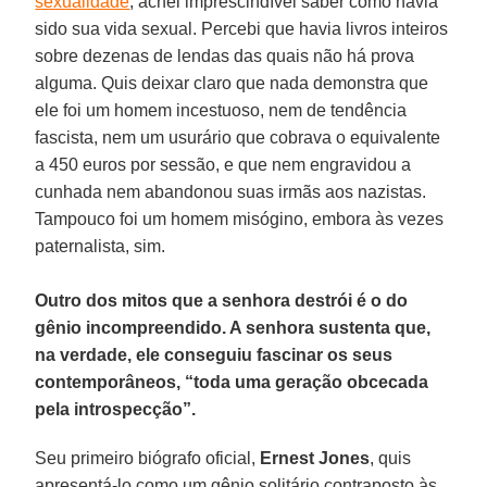
sexualidade
, achei imprescindível saber como havia
sido sua vida sexual. Percebi que havia livros inteiros
sobre dezenas de lendas das quais não há prova
alguma. Quis deixar claro que nada demonstra que
ele foi um homem incestuoso, nem de tendência
fascista, nem um usurário que cobrava o equivalente
a 450 euros por sessão, e que nem engravidou a
cunhada nem abandonou suas irmãs aos nazistas.
Tampouco foi um homem misógino, embora às vezes
paternalista, sim.
Outro dos mitos que a senhora destrói é o do
gênio incompreendido. A senhora sustenta que,
na verdade, ele conseguiu fascinar os seus
contemporâneos, “toda uma geração obcecada
pela introspecção”.
Seu primeiro biógrafo oficial,
Ernest Jones
, quis
apresentá-lo como um gênio solitário contraposto às