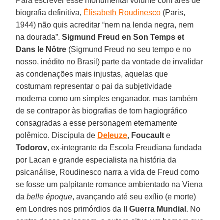
Para escrever esse monumental volume com ares de
biografia definitiva,
Élisabeth Roudinesco
(Paris,
1944) não quis acreditar “nem na lenda negra, nem
na dourada”.
Sigmund Freud en Son Temps et
Dans le Nôtre
(Sigmund Freud no seu tempo e no
nosso, inédito no Brasil) parte da vontade de invalidar
as condenações mais injustas, aquelas que
costumam representar o pai da subjetividade
moderna como um simples enganador, mas também
de se contrapor às biografias de tom hagiográfico
consagradas a esse personagem eternamente
polêmico. Discípula de
Deleuze
,
Foucault
e
Todorov
, ex-integrante da Escola Freudiana fundada
por Lacan e grande especialista na história da
psicanálise, Roudinesco narra a vida de Freud como
se fosse um palpitante romance ambientado na Viena
da
belle époque
, avançando até seu exílio (e morte)
em Londres nos primórdios da
II Guerra Mundial
. No