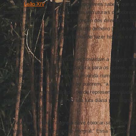
Escreve
Leão XIV
: “Estes líderes populares sabem que a 
também em “lutar contra as causas estruturais da pobreza,
trabalho, de terra e de casa, a negação dos direitos sociai
aos efeitos destruidores do império do dinheiro [...]. A so
sentido mais profundo, é uma forma de fazer história e é
populares fazem”. (72)
De fato, os movimentos populares convidam a superar “aqu
sociais concebidas como uma política para os pobres, m
nunca dos pobres e muito menos inserida num projeto que
políticos e os profissionais não os ouvirem, “a democracia
nominalismo, uma formalidade, perde representatividade,
porque deixa de fora o povo na sua luta diária pela dignid
destino”. (81)
“
Eu Te Amei
” afirma: “A
Igreja
deve colocar-se ao lado d
ativamente pela sua promoção integral.” Essa “promoção in