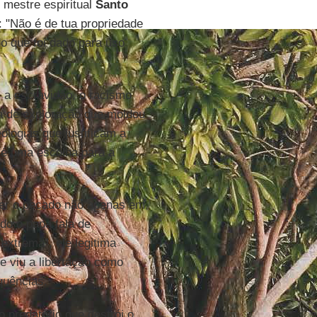
 mestre espiritual
Santo
s: "Não é de tua propriedade
do que foi dado para uso
 a escravidão, o racismo
ica de exploração que moldou
logias que justificam a
é uma escolha para a
cer o pecado não apenas em
do o papa fala de
extrema”, ele legitima
e viu a libertação como
quências.
o predatório que destrói o