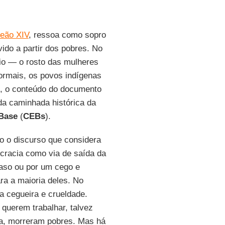
eão XIV
, ressoa como sopro
vido a partir dos pobres. No
ório — o rosto das mulheres
formais, os povos indígenas
—, o conteúdo do documento
da caminhada histórica da
Base
(
CEBs
).
 o discurso que considera
ocracia como via de saída da
caso ou por um cego e
a a maioria deles. No
a cegueira e crueldade.
querem trabalhar, talvez
da, morreram pobres. Mas há