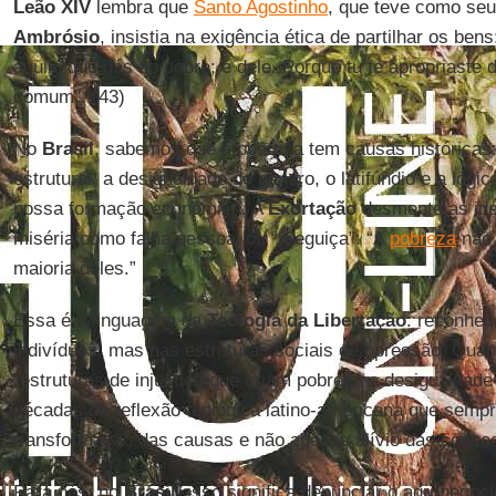
Leão XIV
lembra que
Santo Agostinho
, que teve como seu
Ambrósio
, insistia na exigência ética de partilhar os ben
aquilo que dás ao pobre; é dele. Porque tu te apropriaste 
comum". (43)
No
Brasil
, sabemos que a pobreza tem causas históricas:
estrutural, a desigualdade de gênero, o latifúndio e a lóg
nossa formação econômica. A
Exortação
desmente as ideo
miséria como falha pessoal ou “preguiça”: “A
pobreza
não 
maioria deles.”
Essa é a linguagem da
Teologia da Libertação
: reconhe
indivíduos, mas nas estruturas sociais de opressão. Quan
“estruturas de injustiça que criam pobreza e desigualdade 
décadas de reflexão teológica latino-americana que sempr
transformação das causas e não apenas alívio das conse
Para nós, no
Brasil
, isso significa denunciar o agronegóci