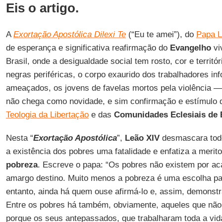
Eis o artigo.
A
Exortação Apostólica Dilexi Te
(“Eu te amei”), do
Papa L
de esperança e significativa reafirmação do
Evangelho
vi
Brasil, onde a desigualdade social tem rosto, cor e territ
negras periféricas, o corpo exaurido dos trabalhadores in
ameaçados, os jovens de favelas mortos pela violência 
não chega como novidade, e sim confirmação e estímulo 
Teologia da Libertação
e das
Comunidades Eclesiais de
Nesta “
Exortação Apostólica
”,
Leão XIV
desmascara todo
a existência dos pobres uma fatalidade e enfatiza a merit
pobreza
. Escreve o papa: “Os pobres não existem por a
amargo destino. Muito menos a pobreza é uma escolha par
entanto, ainda há quem ouse afirmá-lo e, assim, demonstr
Entre os pobres há também, obviamente, aqueles que não 
porque os seus antepassados, que trabalharam toda a vi