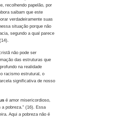
e, recolhendo papelão, por
mbora saibam que este
horar verdadeiramente suas
nessa situação porque não
racia, segundo a qual parece
(14).
cristã não pode ser
ormação das estruturas que
rofundo na realidade
 o racismo estrutural, o
rcela significativa de nosso
us
é amor misericordioso,
 a pobreza.” (16). Essa
ira. Aqui a pobreza não é