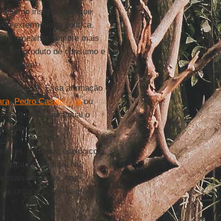
 racismo institucional que
de extermínio; a política
 para amealhar sempre mais
elho em produto de consumo e
a coletiva.
Lo ali.” (79) Essa afirmação
ara
,
Pedro Casaldáliga
ou
 libertadora, para qual o
ertação.
eses, urbanos, ecológicos,
busca por justiça. No
entrais sindicais, nas
 nas organizações negras e