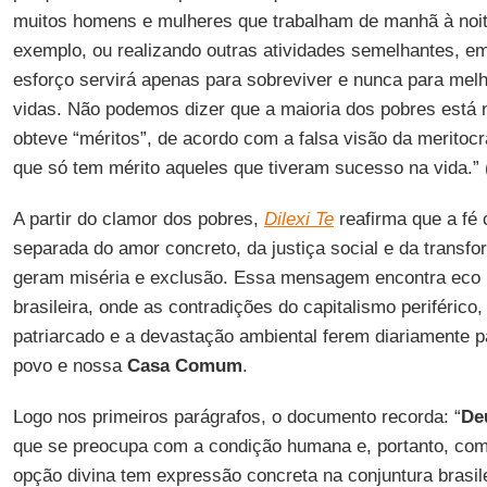
muitos homens e mulheres que trabalham de manhã à noit
exemplo, ou realizando outras atividades semelhantes, e
esforço servirá apenas para sobreviver e nunca para mel
vidas. Não podemos dizer que a maioria dos pobres está 
obteve “méritos”, de acordo com a falsa visão da meritoc
que só tem mérito aqueles que tiveram sucesso na vida.” 
A partir do clamor dos pobres,
Dilexi Te
reafirma que a fé 
separada do amor concreto, da justiça social e da transf
geram miséria e exclusão. Essa mensagem encontra eco p
brasileira, onde as contradições do capitalismo periférico,
patriarcado e a devastação ambiental ferem diariamente pa
povo e nossa
Casa
Comum
.
Logo nos primeiros parágrafos, o documento recorda: “
De
que se preocupa com a condição humana e, portanto, com
opção divina tem expressão concreta na conjuntura brasile