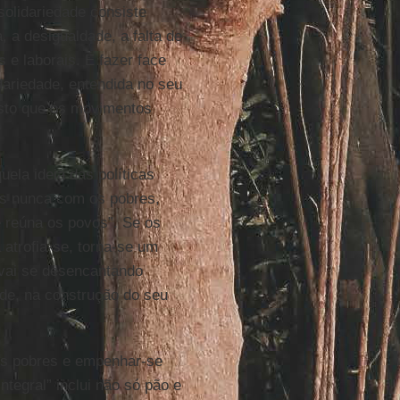
solidariedade consiste
 a desigualdade, a falta de
s e laborais. É fazer face
lidariedade, entendida no seu
 isto que os movimentos
ela ideia das políticas
as nunca com os pobres,
 reúna os povos”. Se os
 atrofia-se, torna-se um
 vai se desencantando
ade, na construção do seu
os pobres e empenhar-se
tegral” inclui não só pão e