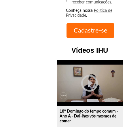
receber comunicações.
Conheça nossa
Política de
Privacidade
.
Vídeos IHU
play_circle_outline
18º Domingo do tempo comum -
Ano A - Dai-lhes vós mesmos de
comer