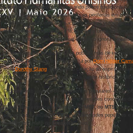
Cerrado
e a
Amazônia
, expulsando povos tradicionais; o
criminaliza a pobreza e transforma as periferias em zonas 
econômica excludente que sacrifica os mais vulneráveis
lucros; a mercantilização da fé, que transforma o Evang
promete prosperidade individual enquanto ignora a injustiç
“Não se trata de levar Deus aos pobres, mas de encontrá-
de
Dilexi Te
poderia ter sido escrita por
Dom Hélder Cam
irmã
Dorothy Stang
. Expressa o coração da espiritualidade
povo não é objeto de pastoral, mas sujeito histórico da lib
O documento valoriza os movimentos populares — campon
indígenas, de mulheres — como expressões concretas da 
Brasil
, isso significa reconhecer no
MST
, no
MTST
, nas c
pastorais sociais, nas
CEBs
, nas juventudes populares e
feministas o rosto do
Evangelho
vivo.