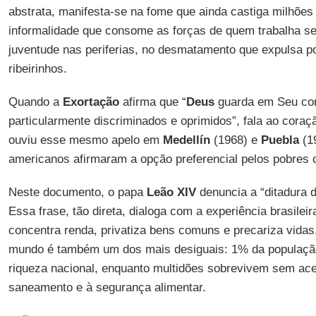
abstrata, manifesta-se na fome que ainda castiga milhões
informalidade que consome as forças de quem trabalha se
juventude nas periferias, no desmatamento que expulsa po
ribeirinhos.
Quando a
Exortação
afirma que “
Deus
guarda em Seu cor
particularmente discriminados e oprimidos”, fala ao cora
ouviu esse mesmo apelo em
Medellín
(1968) e
Puebla
(19
americanos afirmaram a opção preferencial pelos pobres 
Neste documento, o papa
Leão XIV
denuncia a “ditadura 
Essa frase, tão direta, dialoga com a experiência brasile
concentra renda, privatiza bens comuns e precariza vidas
mundo é também um dos mais desiguais: 1% da populaçã
riqueza nacional, enquanto multidões sobrevivem sem ac
saneamento e à segurança alimentar.