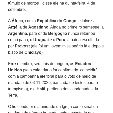
túmulo de mortos", disse ele na quinta-feira, 4 de
setembro.
A
África
, com a
República do Congo
, e talvez a
Argélia
de
Agostinho
. Ainda no primeiro semestre, a
Argentina
, para onde
Bergoglio
nunca retornou
como papa, o
Uruguai
e o
Peru
, a pátria escolhida
por
Prevost
(ele foi um jovem missionário lá e depois
bispo de
Chiclayo
).
Em setembro, seu país de origem, os
Estados
Unidos
(se o calendário for confirmado, coincidirá
com a campanha eleitoral para o voto de meio de
mandato de 03-11-2026, bancada de testes para o
trumpismo), e o
Haiti
, periferia dos condenados da
Terra.
O fio condutor é a unidade da Igreja como sinal da
unidade do gênero humano, hoje devastado por