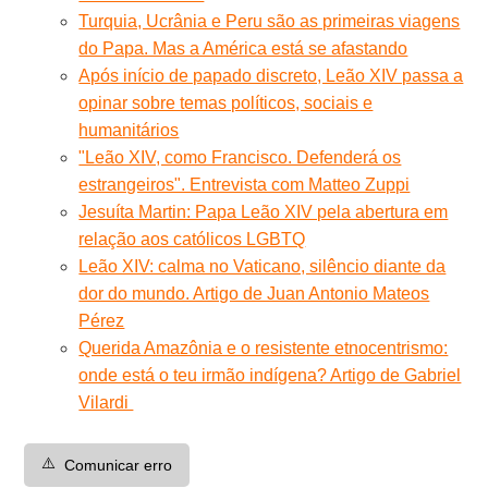
Turquia, Ucrânia e Peru são as primeiras viagens
do Papa. Mas a América está se afastando
Após início de papado discreto, Leão XIV passa a
opinar sobre temas políticos, sociais e
humanitários
"Leão XIV, como Francisco. Defenderá os
estrangeiros". Entrevista com Matteo Zuppi
Jesuíta Martin: Papa Leão XIV pela abertura em
relação aos católicos LGBTQ
Leão XIV: calma no Vaticano, silêncio diante da
dor do mundo. Artigo de Juan Antonio Mateos
Pérez
Querida Amazônia e o resistente etnocentrismo:
onde está o teu irmão indígena? Artigo de Gabriel
Vilardi
⚠️
Comunicar erro