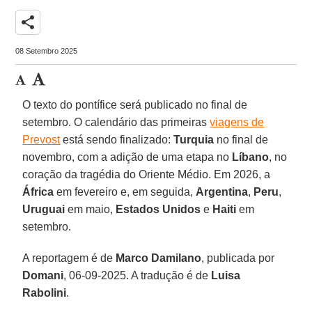
share
08 Setembro 2025
O texto do pontífice será publicado no final de
setembro. O calendário das primeiras
viagens de
Prevost
está sendo finalizado:
Turquia
no final de
novembro, com a adição de uma etapa no
Líbano
, no
coração da tragédia do Oriente Médio. Em 2026, a
África
em fevereiro e, em seguida,
Argentina
,
Peru
,
Uruguai
em maio,
Estados Unidos
e
Haiti
em
setembro.
A reportagem é de
Marco Damilano
, publicada por
Domani
, 06-09-2025. A tradução é de
Luisa
Rabolini
.