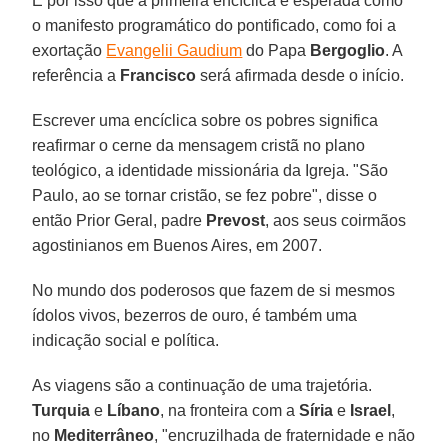
É por isso que a primeira encíclica é esperada como
o manifesto programático do pontificado, como foi a
exortação
Evangelii Gaudium
do Papa
Bergoglio
. A
referência a
Francisco
será afirmada desde o início.
Escrever uma encíclica sobre os pobres significa
reafirmar o cerne da mensagem cristã no plano
teológico, a identidade missionária da Igreja. "São
Paulo, ao se tornar cristão, se fez pobre", disse o
então Prior Geral, padre
Prevost
, aos seus coirmãos
agostinianos em Buenos Aires, em 2007.
No mundo dos poderosos que fazem de si mesmos
ídolos vivos, bezerros de ouro, é também uma
indicação social e política.
As viagens são a continuação de uma trajetória.
Turquia
e
Líbano
, na fronteira com a
Síria
e
Israel
,
no
Mediterrâneo
, "encruzilhada de fraternidade e não