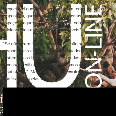
infligido por meio de um dos nossos”, escreve o provincial
inegociável que nos equipemos com todos os meios e ins
disposição, que possibilitem que nossas comunidades, ob
espaços seguros e protegidos para todos, especialmente 
adolescentes e as pessoas vulneráveis”.
“Se não fizermos isso – conclui –, não seremos compass
responsáveis e firmes com os abusadores. Também não p
testemunhas do Evangelho através das nossas vidas e ob
a nossa credibilidade e provocaríamos em quem se aprox
insatisfação”. Mais uma vez, os
jesuítas
dão um decidido 
purificação e pelas vítimas.