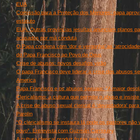
EUA
Comissão para a Proteção dos Menores: papa aprova
estatuto
EUA. Outras províncias jesuítas anunciam planos para
acusados por má conduta
O Papa condena com ‘dor e vergonha’ as ‘atrocidade
do Papa Francisco ao Povo de Deus
Crise de abusos: novos desafios virão
O papa Francisco deve liderar a crise dos abusos sex
America
Papa Francisco e os abusos sexuais: "A maior desola
Clericalismo: a cultura que permite o abuso e insist
A crise de abuso sexual clerical é 'devastadora' para 
Parolin
“O clericalismo se instaura lá onde os pastores não
povo”. Entrevista com Guzmán Carriquiry
A cultura clerical produz frutas podres