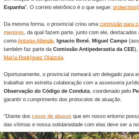
Espanha
”. O correio eletrônico é o que segue:
protection
Da mesma forma, o provincial criou uma
comissão para o 
menores
, da qual fazem parte, junto com ele, destacados 
como
Antonio Allende
,
Ignacio Boné
,
Miguel Campo
(as
também faz parte da
Comissão Antipederastia da CEE
)
María Rodríguez Olaizola
.
Oportunamente, o provincial nomeará um delegado para es
trabalhar em estreita colaboração com a assessoria juríd
Observação do Código de Conduta
, coordenado pelo
Pe
garantir o cumprimento dos protocolos de atuação.
“Diante dos
casos de abusos
que em nosso entorno possa
das vítimas e nossa solidariedade com elas deve ser a n
ao mesmo tempo que teremos que reconhecer e assumir 