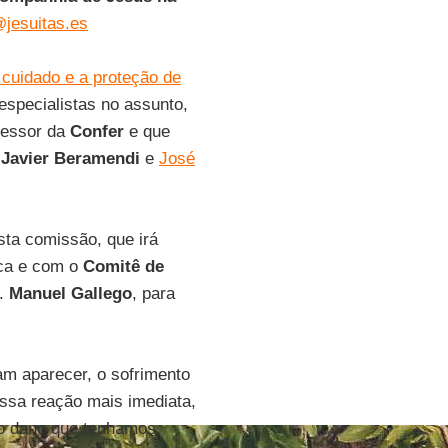
@jesuitas.es
cuidado e a proteção de
especialistas no assunto,
sessor da
Confer
e que
,
Javier Beramendi
e
José
ta comissão, que irá
ica e com o
Comitê de
.
Manuel Gallego
, para
m aparecer, o sofrimento
ossa reação mais imediata,
o dano que tenhamos