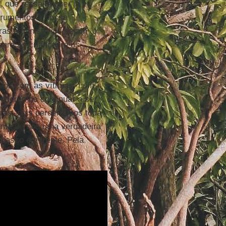
, que ressalta que “já é
trumentos à nossa
ras e ministérios sejam
para as crianças e os
ivos com as vítimas, nem
oderemos continuar a ser
ras, pois perderíamos toda
ima de nós uma verdadeira
passo em frente. Pela