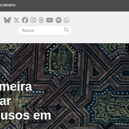
CONTATO
search
imeira
ar
busos em