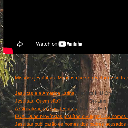
Leia mais
Missões jesuíticas. Mundos que se revelam e se tr
Line, N° 530
Jesuítas e a América Latina
. Revista IHU On-Line, N
Jesuítas. Quem são?
Revista IHU On-Line, N° 186
A Globalização e os Jesuítas
. Revista IHU On-Line,
EUA. Duas províncias jesuítas divulgam 153 nomes 
Jesuítas publicarão os nomes dos padres acusados 