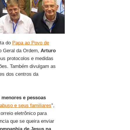
rta do
Papa ao Povo de
do Geral da Ordem,
Arturo
eus protocolos e medidas
ições. Também divulgam as
res dos centros da
s menores e pessoas
 abuso e seus familiares
”,
orreio eletrônico para
ncia que se queira enviar
ompanhia de Jesus na