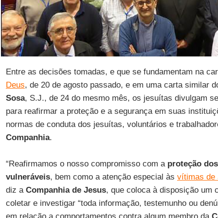
Entre as decisões tomadas, e que se fundamentam na ca
Deus
, de 20 de agosto passado, e em uma carta similar 
Sosa
, S.J., de 24 do mesmo mês, os jesuítas divulgam s
para reafirmar a proteção e a segurança em suas institu
normas de conduta dos jesuítas, voluntários e trabalhado
Companhia
.
“Reafirmamos o nosso compromisso com a
proteção do
vulneráveis
, bem como a atenção especial às
vítimas de
diz a
Companhia de Jesus
, que coloca à disposição um c
coletar e investigar “toda informação, testemunho ou denú
em relação a comportamentos contra algum membro da
C