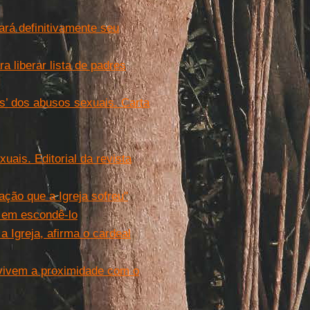
rá definitivamente seu
 liberar lista de padres
s’ dos abusos sexuais. Carta
uais. Editorial da revista
ção que a Igreja sofreu"
e em escondê-lo
a Igreja, afirma o cardeal
 vivem a proximidade com o