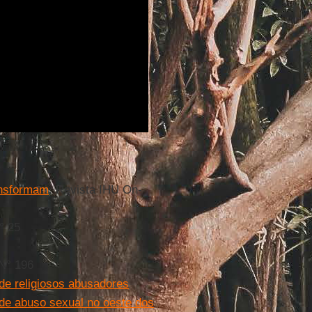
ansformam
. Revista IHU On-
° 25
 N° 196
de religiosos abusadores
de abuso sexual no oeste dos