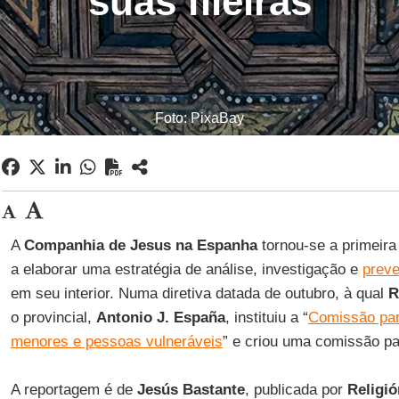
suas fileiras
Foto: PixaBay
A
Companhia de Jesus na Espanha
tornou-se a primeir
a elaborar uma estratégia de análise, investigação e
prev
em seu interior. Numa diretiva datada de outubro, à qual
R
o provincial,
Antonio J. España
, instituiu a “
Comissão par
menores e pessoas vulneráveis
” e criou uma comissão pa
A reportagem é de
Jesús Bastante
, publicada por
Religió