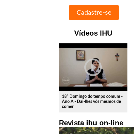
Vídeos IHU
play_circle_outline
18º Domingo do tempo comum -
Ano A - Dai-lhes vós mesmos de
comer
Revista ihu on-line