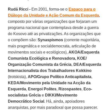
Rudá Ricci -
Em 2001, forma-se o
Espaço para o
Diálogo da Unidade e Ação Comum da Esquerda
,
composto por várias organizações que forjaram um
programa nacional que contemplava desde a guerra
do Kosovo até as privatizações. As organizações que
o compõem são:
Synaspismos
(corrente majoritária,
mais pragmática e socialdemocrata, articulação de
movimentos sociais e ecológicos),
AKOA/Esquerda
Comunista Ecológica
e
Renovadora,
KOE/
Organização Comunista da Grécia
,
DEA/Esquerda
Internacionalista dos Trabalhadores
Kokkino
(trotskista),
APO/Grupo Político Anticapitalista
,
KEDA/Movimento
pela Unidade na Acção da
Esquerda
,
Energoi Polites
,
Rizospastes
,
Eco-
socialistas Grécia
e
DIKKI/Movimento
Democrático Social
. Há, ainda, apoiadores
anarquistas, por mais paradoxal que possa parecer.