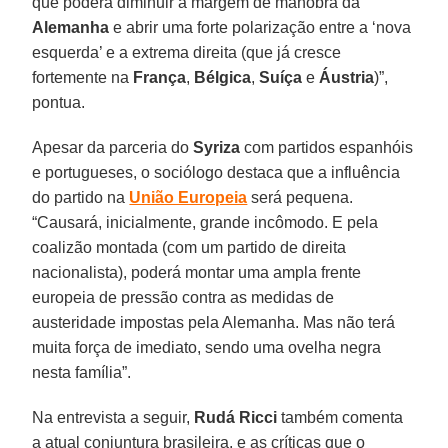
que poderá diminuir a margem de manobra da
Alemanha
e abrir uma forte polarização entre a ‘nova
za:
esquerda’ e a extrema direita (que já cresce
fortemente na
França
,
Bélgica
,
Suíça
e
Áustria
)”,
eto
pontua.
ialdemocrata
Apesar da parceria do
Syriza
com partidos espanhóis
ues
e portugueses, o sociólogo destaca que a influência
do partido na
União Europeia
será pequena.
calidade
“Causará, inicialmente, grande incômodo. E pela
lista.
coalizão montada (com um partido de direita
evista
nacionalista), poderá montar uma ampla frente
cial
europeia de pressão contra as medidas de
austeridade impostas pela Alemanha. Mas não terá
á
muita força de imediato, sendo uma ovelha negra
i
nesta família”.
Na entrevista a seguir,
Rudá Ricci
também comenta
a atual conjuntura brasileira, e as críticas que o