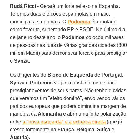
Rudá Ricci -
Gerará um forte reflexo na Espanha.
Teremos duas eleições espanholas em maio:
municipais e regionais. O
Podemos
é apontado
como favorito, superando PP e PSOE. No último dia
de janeiro deste ano, o
Podemos
colocou milhares
de pessoas nas ruas de várias grandes cidades (300
mil em Madri) para demonstrar força e para prestigiar
o
Syriza
.
Os dirigentes do
Bloco de Esquerda de Portuga
l,
Syriza
e
Podemos
viajam constantemente para
prestigiar eventos de seus pares. Não tenho dúvidas
que veremos um "efeito dominó", envolvendo vários
partidos europeus que poderá diminuir a margem de
manobra da
Alemanha
e abrir uma forte polarização
entre
a "nova esquerda" e a extrema direita
(que já
cresce fortemente na
França
,
Bélgica
,
Suíça
e
Áustria
).