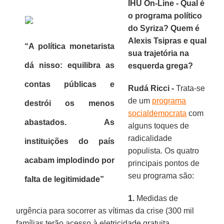
IHU On-Line - Qual é
o programa político
do Syriza? Quem é
Alexis Tsipras e qual
“A política monetarista
sua trajetória na
dá nisso: equilibra as
esquerda grega?
contas públicas e
Rudá Ricci -
Trata-se
de um
programa
destrói os menos
socialdemocrata
com
abastados. As
alguns toques de
radicalidade
instituições do país
populista. Os quatro
acabam implodindo por
principais pontos de
seu programa são:
falta de legitimidade”
1.
Medidas de
urgência para socorrer as vítimas da crise (300 mil
famílias terão acesso à eletricidade gratuita,