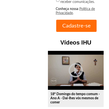
receber comunicações.
Conheça nossa
Política de
Privacidade
.
Vídeos IHU
play_circle_outline
18º Domingo do tempo comum -
Ano A - Dai-lhes vós mesmos de
comer