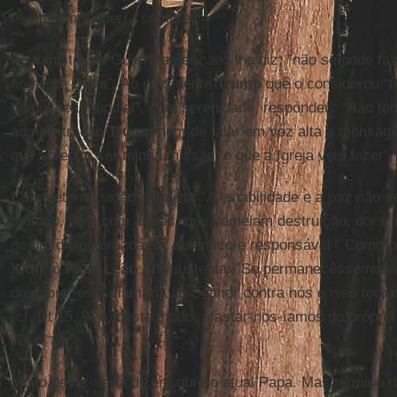
rejeitarem a guerra sempre”.
Ao ministro da Guerra americano lhe diz: ”não se pode fa
nome de
Deus
”. Ao presidente
Trump
que o considerou “f
de política mundial”, com serenidade, respondeu: "Não t
administração
Trump
nem de falar em voz alta a mensag
que acredito ser minha missão, o que a Igreja veio fazer”.
Com determinação enfatiza: ”A estabilidade e a paz não
mútuas, nem com armas, que semeiam destruição, dor e 
de um diálogo razoável, autêntico e responsável “ Como 
XXIII
, o
Papa Leão
XIV
sustenta: ”Se permanecêssemos in
do pobre, este clamaria ao Senhor contra nós e isso torn
(cf. Dt 15, 9) e, deste modo, afastar-nos-íamos do própri
Te
, n. 8).
Muito dever-se-ia dizer sobre o atual Papa. Mas termino d