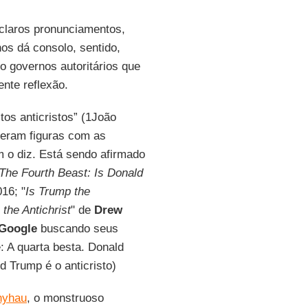
 claros pronunciamentos,
os dá consolo, sentido,
a o governos autoritários que
nte reflexão.
tos anticristos” (1João
ceram figuras com as
 o diz. Está sendo afirmado
The Fourth Beast
:
Is Donald
16; "
Is Trump the
the Antichrist
" de
Drew
Google
buscando seus
 A quarta besta. Donald
d Trump é o anticristo)
nyhau
, o monstruoso