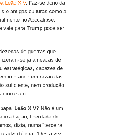
a Leão XIV
. Faz-se dono da
s e antigas culturas como a
cialmente no Apocalipse,
ue vale para
Trump
pode ser
s dezenas de guerras que
 Fizeram-se já ameaças de
u estratégicas, capazes de
 tempo branco em razão das
io suficiente, nem produção
s morreram..
 papal
Leão
XIV
? Não é um
a irradiação, liberdade de
amos, dizia, numa “terceira
ua advertência: ”Desta vez