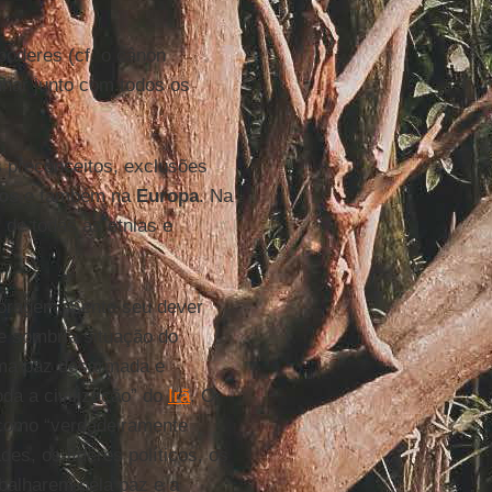
oderes (cf. o cânon
nhar junto com todos os
 preconceitos, exclusões
os
e também na
Europa
. Na
 de todas as etnias e
coragem, Sente seu dever
e sombria situação do
uma paz desarmada e
da a civilização” do
Irã
. O
 como “verdadeiramente
es, os líderes políticos, os
abalharem pela paz e a