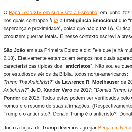
O
Papa Leão XIV em sua visita à Espanha
, em junho, fez
nos quais contrapõe à
IA
a
Inteligência Emocional
que “n
esperança e proximidade”, coisa que não o faz
IA
. Critic
produzem guerras letais. É nesse contexto escrevi a prese
São João
em sua Primeira Epístola diz: ”eis que já há mui
2,18). Efetivamente estamos em tempos nos quais apare
características típicas dos “
anticristos
”. Não sou eu quem
por estudiosos sérios da Bíblia, todos norte-americanos: "
Trump The Antichrist
?
" de
Lawrence R
.
Moelhauser
de 20
Antichrist
?
" de
D
.
Xander Varo
de 2017; "
Donald Trump Is 
Ponder
de 2025. Todos estes podem ser verificados pelo
nomes e o resumo de suas afirmações. (Respectivamente:
Trump é o anticristo?; Donald Trump é o anticristo?; Donal
Junto à figura de
Trump
devemos agregar
Benjamin Neta