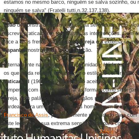
estamos no mesmo barco, ninguém se salva sozinho, ou 
ninguém se salva” (Fratelli tutti,n.32,137,138).
Leão
demonstra o carisma da calma serenidade. Não alça 
escreve praticamente todas as suas intervenções. Com e
face a duas frentes: a interna da
Igreja
e a externa no mu
Espanha
mostrou toda a sua emoção.
Internamente na
Igreja
enfatiza a unidade. Há fraturas na
os que ainda relutam em assumir o estilo de ser cristão, 
Vaticano II
(1962-196). Outros não aceitavam um Papa vi
rompendo com o estilo imperial as formas como se organiz
Igreja, com palácios, símbolos pagãos nas vestimentas lit
cardeais. Era um homem entre os homens, um
Francisc
Francisco de Assis
, particularmente no cuidado para com
este legado por sua extrema sensibilidade para com os p
especialmente nos países que visitou na
África
. Ele se es