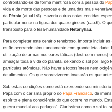
confrontando-se de forma mentirosa com a pessoa do
Pap
vida e da morte das pessoas e de uma das mais venerávei
da
Pérsia
(atual
Irã
). Haveria outras notas contidas espe
particularmente na figura dos quatro ginetes (cap.6). O q
transposto para o lesa-humanidade
Netanyhau
.
Para completar este cenário tenebroso, importa incluir a
estão ocorrendo simultaneamente com grande letalidade.
utilização de armas nucleares táticas (destroem menos) o
ameaçar toda a vida do planeta, deixando o sol por largo
partículas atômicas. Não haveria fotossíntese nem oxigên
de alimentos. Os que sobreviverem invejarão os que ante
Sob estas condições como está exercendo seu ministério
Papa com o carisma próprio do
Papa Francisco
, de imens
espírito e plena consciência do que ocorre no mundo. Est
guerra mundial aos pedaços”. Claríssima como o sol foi s