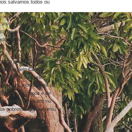
nos salvamos todos ou
a voz, não improvisa, pois
sta serena calma se coloca
ndo convulsionado. Mas na
 Igreja particularmente com
proposto pelo
Concílio
ndo do fim do mundo,
ou institucionalmente a
úrgicas, de bispos e de
o
de
Roma
, inspirado no
 os pobres.
Leão
assumiu
obres, mostrada
força por criar pontes,