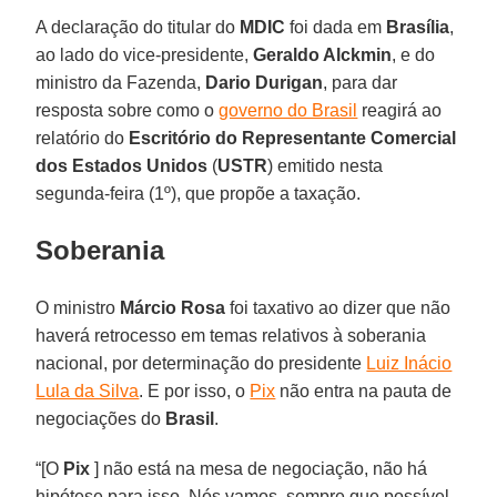
A declaração do titular do
MDIC
foi dada em
Brasília
,
ao lado do vice-presidente,
Geraldo Alckmin
, e do
ministro da Fazenda,
Dario
Durigan
, para dar
resposta sobre como o
governo do Brasil
reagirá ao
relatório do
Escritório do Representante Comercial
dos Estados Unidos
(
USTR
) emitido nesta
segunda-feira (1º), que propõe a taxação.
Soberania
O ministro
Márcio Rosa
foi taxativo ao dizer que não
haverá retrocesso em temas relativos à soberania
nacional, por determinação do presidente
Luiz Inácio
Lula da Silva
. E por isso, o
Pix
não entra na pauta de
negociações do
Brasil
.
“[O
Pix
] não está na mesa de negociação, não há
hipótese para isso. Nós vamos, sempre que possível,