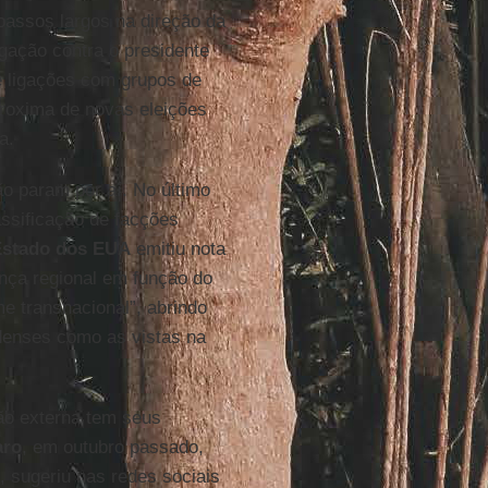
passos largos na direção da
gação contra o presidente
 ligações com grupos de
roxima de novas eleições
a.
o param por aí. No último
ssificação de facções
Estado dos EUA
emitiu nota
nça regional em função do
me transnacional”, abrindo
idenses como as vistas na
ão externa tem seus
aro
, em outubro passado,
, sugeriu nas redes sociais