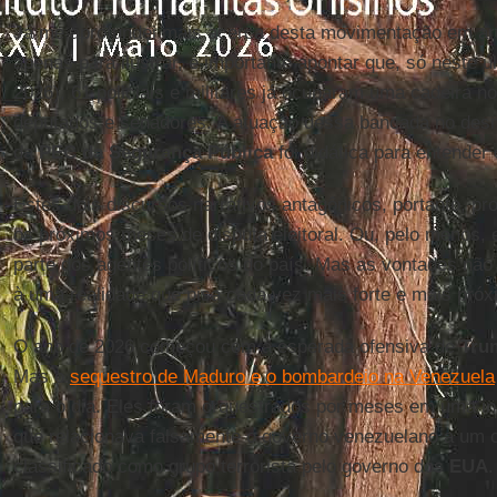
Já me aprofundei mais acerca desta movimentação em art
apenas para ilustrar, é importante apontar que, só neste úl
2026), 61 policiais e militares já ocuparam uma cadeira n
deputados e senadores. A atuação dessa bancada no de
da
PEC da Segurança Pública
foi didática para entender
Estes dois discursos narrativos antagônicos, portanto, p
os próximos meses de disputa eleitoral. Ou, pelo menos, 
parte dos agentes políticos do país. Mas as vontades não
à uma realidade que pisa cada vez mais forte e mais pró
O ano de 2026 começou com a esperada ofensiva de
Tru
Mas o
sequestro de Maduro e o bombardeio na Venezuela
para o dia. Eles foram orquestrados por meses em uma ins
que relacionava falsamente o governo venezuelano a um ca
classificado como grupo terrorista pelo governo dos
EUA
.