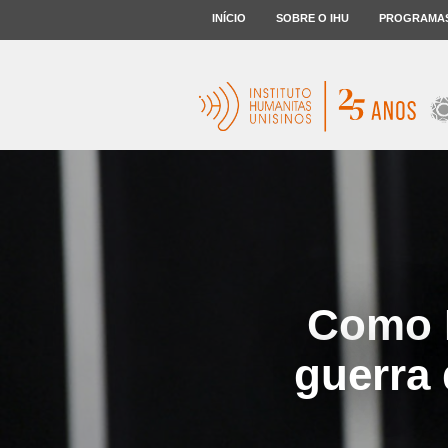
INÍCIO
SOBRE O IHU
PROGRAMA
Como F
guerra 