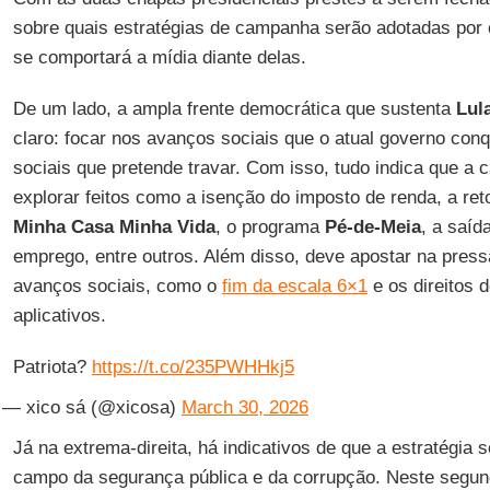
sobre quais estratégias de campanha serão adotadas por
se comportará a mídia diante delas.
De um lado, a ampla frente democrática que sustenta
Lul
claro: focar nos avanços sociais que o atual governo conq
sociais que pretende travar. Com isso, tudo indica que a
explorar feitos como a isenção do imposto de renda, a r
Minha Casa Minha Vida
, o programa
Pé-de-Meia
, a saíd
emprego, entre outros. Além disso, deve apostar na pres
avanços sociais, como o
fim da escala 6×1
e os direitos 
aplicativos.
Patriota?
https://t.co/235PWHHkj5
— xico sá (@xicosa)
March 30, 2026
Já na extrema-direita, há indicativos de que a estratégia s
campo da segurança pública e da corrupção. Neste segun