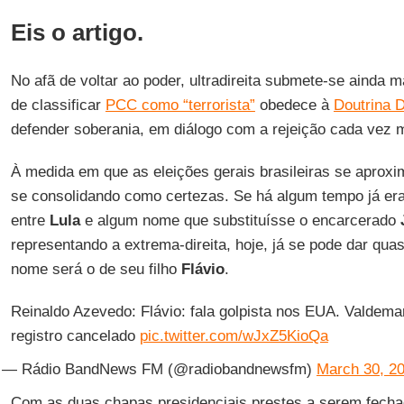
Eis o artigo.
No afã de voltar ao poder, ultradireita submete-se ainda 
de classificar
PCC como “terrorista”
obedece à
Doutrina 
defender soberania, em diálogo com a rejeição cada vez 
À medida em que as eleições gerais brasileiras se aprox
se consolidando como certezas. Se há algum tempo já era 
entre
Lula
e algum nome que substituísse o encarcerado
representando a extrema-direita, hoje, já se pode dar qua
nome será o de seu filho
Flávio
.
Reinaldo Azevedo: Flávio: fala golpista nos EUA. Valdemar
registro cancelado
pic.twitter.com/wJxZ5KioQa
— Rádio BandNews FM (@radiobandnewsfm)
March 30, 2
Com as duas chapas presidenciais prestes a serem fecha