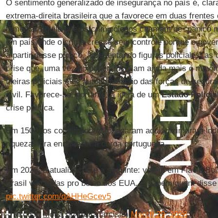
O sentimento generalizado de insegurança no país é, clara
extrema-direita brasileira que a favorece em duas frentes
fomentar aquilo que os criminólogos chamam de “pânico m
um país onde o crime cresce sem controle porque o gover
a partir desse pânico, apresentando figuras policialescas
crise que, uma vez no poder, insuflam ainda mais o movim
fileiras policiais e de autonomização das forças de segur
civil. Favorece-se, portanto, a ideia de um
Estado Policia
crise política.
Em 1500, os colonizadores chegaram aqui, dizimaram ind
riquezas pra enriquecer a coroa portuguesa.
Em 2026, a atualização é a seguinte: votem em Flavio Bol
Brasil vão todas pro bolso dos EUA. E sabem quem disse
pic.twitter.com/dAHHeGcev5
— Tarcísio Motta (@MottaTarcisio)
March 29, 2026