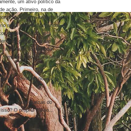
mente, um ativo político da
 de ação. Primeiro, na de
oral”, pintando a imagem de
no seria leniente. Segundo,
 como solução para esta
ento de politização das
ança em relação ao poder
l
como solução para a atual
ígenas e levaram nossas
sonaro e as riquezas do
 isso? O próprio Flávio…