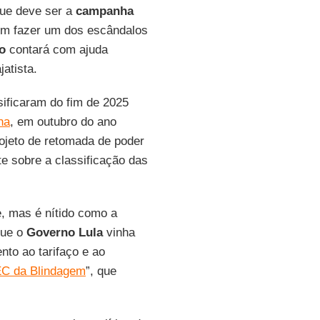
ue deve ser a
campanha
em fazer um dos escândalos
o
contará com ajuda
jatista.
sificaram do fim de 2025
ha
, em outubro do ano
ojeto de retomada de poder
te sobre a classificação das
e, mas é nítido como a
que o
Governo Lula
vinha
nto ao tarifaço e ao
C da Blindagem
”, que