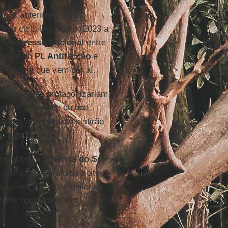
igos anteriores, mas,
timo ciclo legislativo (2023 a
o
Congresso Nacional
entre
smonte do
PL Antifacção
e
 o embate que vem por aí.
rovavelmente protagonizariam
esta é a vontade de boa
 necessariamente resistirão
xima do
Brasil
.
mp
sobre a
América do Sul
.
não aconteceram da noite
istente narrativa midiática
rtel narcotraficante