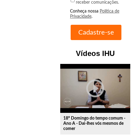
receber comunicações.
Conheça nossa
Política de
Privacidade
.
Vídeos IHU
play_circle_outline
18º Domingo do tempo comum -
Ano A - Dai-lhes vós mesmos de
comer