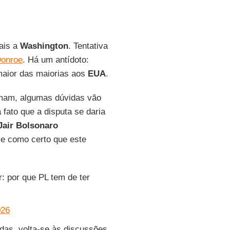
mais a
Washington
. Tentativa
Donroe
. Há um antídoto:
maior das maiorias aos
EUA
.
imam, algumas dúvidas vão
fato que a disputa se daria
Jair Bolsonaro
se como certo que este
: por que PL tem de ter
026
das, volta-se às discussões