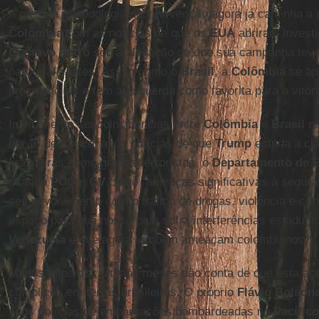
A mesma metodologia de intervenção agora já caminha a 
Colômbia
com as notícias de que os
EUA
abriram investi
Gustavo Petro
sob a alegação de que sua campanha teve
narcotraficantes. Assim como o
Brasil
, a
Colômbia
se ap
presidenciais e tem a esquerda como favorita para a vitóri
Infelizmente, as coincidências entre
Colômbia
e
Brasil
nã
dia 10 de março, após notícias de que
Trump
estuda a cla
brasileiras como grupos terroristas, o
Departamento de 
citando
PCC
e
CV
como “ameaças significativas à segura
seu envolvimento com o tráfico de drogas, violência e cri
espaço para que nosso país sofra interferências estadun
Venezuela
e que agora também ameaçam colombianos.
Muitos fatos dos últimos meses dão conta de que esta aç
cúmplices em terras brasileiras. O próprio
Flávio Bolson
após notícias de embarcações bombardeadas no
Pacífico