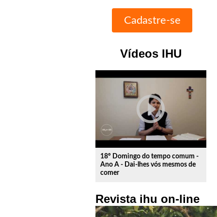
Vídeos IHU
play_circle_outline
18º Domingo do tempo comum -
Ano A - Dai-lhes vós mesmos de
comer
Revista ihu on-line