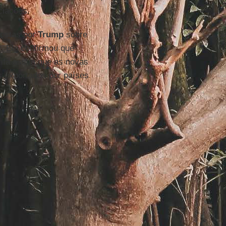
ciações.
postas por
Trump
sobre
. Ele confirmou que
rifa assim que as novas
s exportados por países