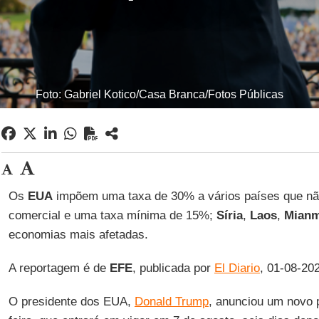
Foto: Gabriel Kotico/Casa Branca/Fotos Públicas
Os
EUA
impõem uma taxa de 30% a vários países que n
comercial e uma taxa mínima de 15%;
Síria
,
Laos
,
Mian
economias mais afetadas.
A reportagem é de
EFE
, publicada por
El Diario
, 01-08-20
O presidente dos EUA,
Donald Trump
, anunciou um novo pl