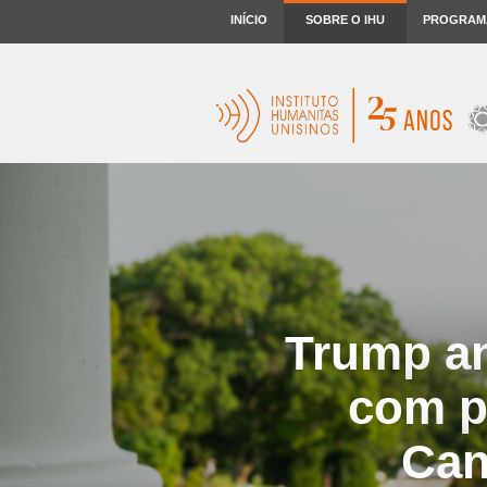
INÍCIO
SOBRE O IHU
PROGRAM
Trump an
com pe
Can