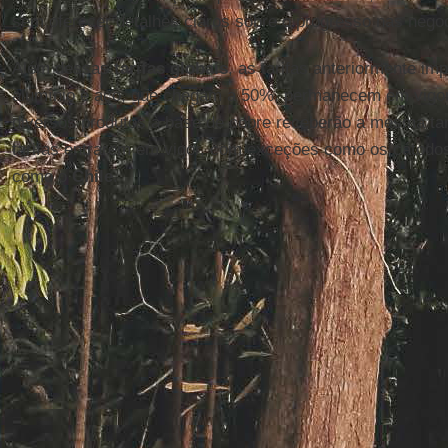
sem oferecer detalhes claros sobre o progresso nas nego
Além dessas
tarifas
globais
, as tarifas anteriormente im
alumínio e aço, que chegam a 50%, permanecem em vigor
diversos produtos à base de cobre receberão a mesma ta
tarifas entrarem em vigor, com exceções como os cátodo
como o
Chile
.