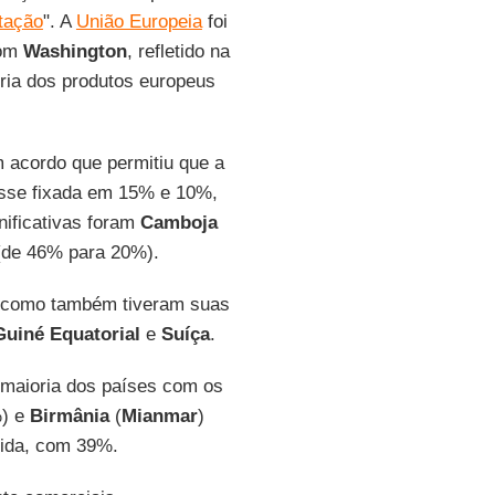
rtação
". A
União Europeia
foi
com
Washington
, refletido na
oria dos produtos europeus
acordo que permitiu que a
sse fixada em 15% e 10%,
nificativas foram
Camboja
de 46% para 20%).
o como também tiveram suas
Guiné Equatorial
e
Suíça
.
maioria dos países com os
) e
Birmânia
(
Mianmar
)
ida, com 39%.