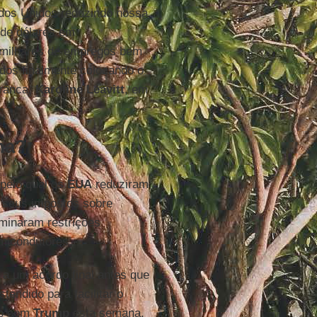
dos Unidos reduzindo nossa
 de dólares em
 milhares de empregos bem
dos finalmente colocando o
Branca,
Karoline Leavitt
, em
na?
pelo qual os
EUA
reduziram
 seus impostos sobre
minaram restrições
emicondutores.
a um acordo final antes que
endido para facilitar o
do com
Trump
esta semana,