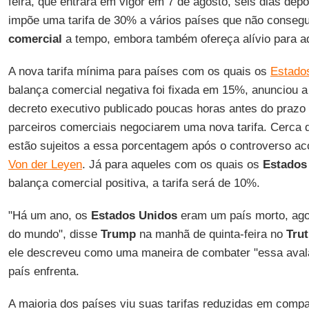
feira, que entrará em vigor em 7 de agosto, seis dias depo
impõe uma tarifa de 30% a vários países que não conseg
comercial
a tempo, embora também ofereça alívio para aq
A nova tarifa mínima para países com os quais os
Estado
balança comercial negativa foi fixada em 15%, anunciou
decreto executivo publicado poucas horas antes do prazo f
parceiros comerciais negociarem uma nova tarifa. Cerca d
estão sujeitos a essa porcentagem após o controverso ac
Von der Leyen
. Já para aqueles com os quais os
Estados
balança comercial positiva, a tarifa será de 10%.
"Há um ano, os
Estados Unidos
eram um país morto, agor
do mundo", disse
Trump
na manhã de quinta-feira no
Tru
ele descreveu como uma maneira de combater "essa avala
país enfrenta.
A maioria dos países viu suas tarifas reduzidas em compa