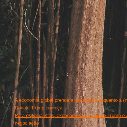
Leia mais
A economia global prende a respiração enquanto a (
Donald Trump começa
Para especialistas, exceções são recuo de Trump 
negociação