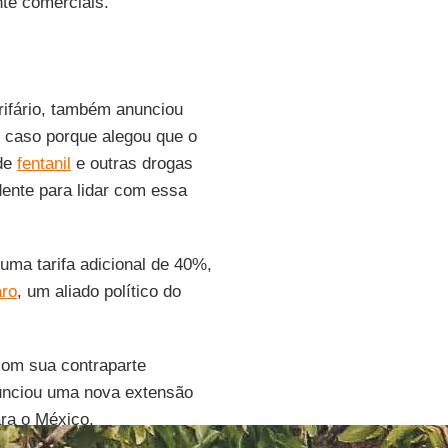
nte comerciais.
ifário, também anunciou
 caso porque alegou que o
 de
fentanil
e outras drogas
dente para lidar com essa
uma tarifa adicional de 40%,
aro
, um aliado político do
com sua contraparte
unciou uma nova extensão
ara o México.