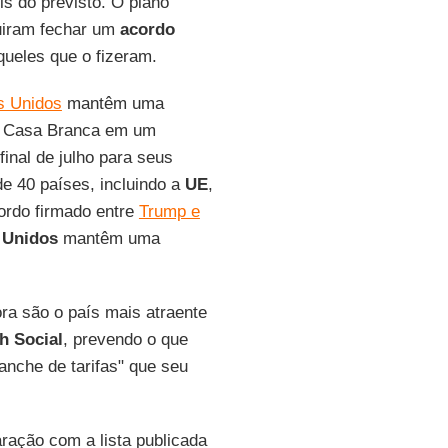
is do previsto. O plano
uiram fechar um
acordo
ueles que o fizeram.
s Unidos
mantêm uma
 a Casa Branca em um
inal de julho para seus
e 40 países, incluindo a
UE
,
ordo firmado entre
Trump e
 Unidos
mantêm uma
a são o país mais atraente
th
Social
, prevendo o que
nche de tarifas" que seu
ração com a lista publicada