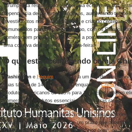
“Trump está restaurando a soberania econômica dos Esta
dependência de países estrangeiros, aumentando trilhões
investimentos nos Estados Unidos e criando centenas de
remunerados para o povo americano, com os Estados Uni
comércio em primeiro lugar”, disse a porta-voz da Casa 
uma coletiva de imprensa na quinta-feira.
O que está acontecendo com a Chi
Washington
e
Pequim
chegaram a um acordo temporário 
suas tarifas de 145% para 30%, enquanto a
China
reduziu
produtos americanos de 125% para 10%. Eles também eli
comerciais a produtos essenciais, como terras raras e s
Os dois países estão em meio a negociações para chegar 
a pausa expire em 12 de agosto, um prazo que pode ser est
sucesso das negociações que estão "indo bem", de acor