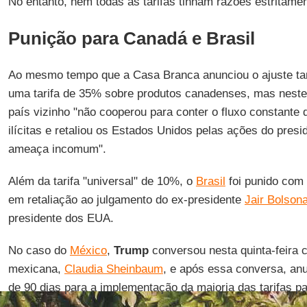
No entanto, nem todas as tarifas tinham razões estritame
Punição para Canadá e Brasil
Ao mesmo tempo que a Casa Branca anunciou o ajuste tar
uma tarifa de 35% sobre produtos canadenses, mas neste
país vizinho "não cooperou para conter o fluxo constante
ilícitas e retaliou os Estados Unidos pelas ações do presi
ameaça incomum".
Além da tarifa "universal" de 10%, o
Brasil
foi punido com 
em retaliação ao julgamento do ex-presidente
Jair Bolson
presidente dos EUA.
No caso do
México
,
Trump
conversou nesta quinta-feira 
mexicana,
Claudia Sheinbaum
, e após essa conversa, an
de 90 dias para a implementação da maioria das tarifas p