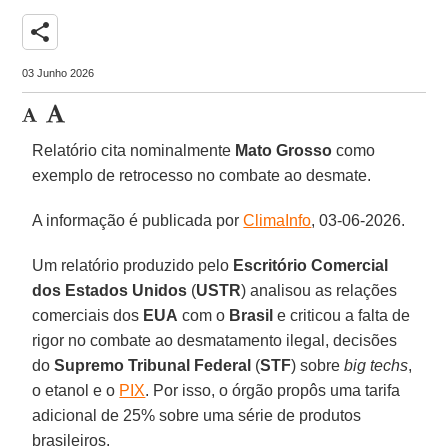
share
03 Junho 2026
Relatório cita nominalmente
Mato Grosso
como
exemplo de retrocesso no combate ao desmate.
A informação é publicada por
ClimaInfo
, 03-06-2026.
Um relatório produzido pelo
Escritório Comercial
dos Estados Unidos
(
USTR
) analisou as relações
comerciais dos
EUA
com o
Brasil
e criticou a falta de
rigor no combate ao desmatamento ilegal, decisões
do
Supremo Tribunal Federal
(
STF
) sobre
big techs
,
o etanol e o
PIX
. Por isso, o órgão propôs uma tarifa
adicional de 25% sobre uma série de produtos
brasileiros.