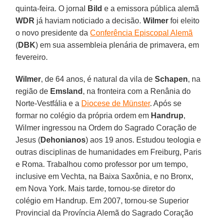
quinta-feira. O jornal
Bild
e a emissora pública alemã
WDR
já haviam noticiado a decisão.
Wilmer
foi eleito
o novo presidente da
Conferência Episcopal Alemã
(
DBK
) em sua assembleia plenária de primavera, em
fevereiro.
Wilmer
, de 64 anos, é natural da vila de
Schapen
, na
região de
Emsland
, na fronteira com a Renânia do
Norte-Vestfália e a
Diocese de Münster
. Após se
formar no colégio da própria ordem em
Handrup
,
Wilmer ingressou na Ordem do Sagrado Coração de
Jesus (
Dehonianos
) aos 19 anos. Estudou teologia e
outras disciplinas de humanidades em Freiburg, Paris
e Roma. Trabalhou como professor por um tempo,
inclusive em Vechta, na Baixa Saxônia, e no Bronx,
em Nova York. Mais tarde, tornou-se diretor do
colégio em Handrup. Em 2007, tornou-se Superior
Provincial da Província Alemã do Sagrado Coração