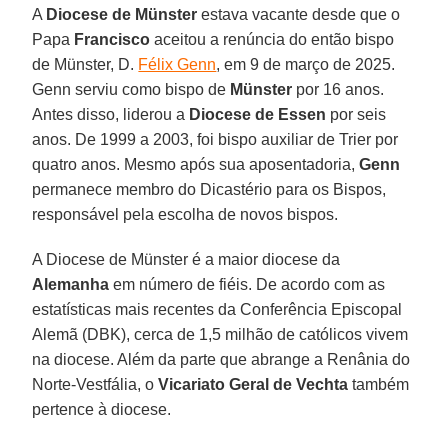
A
Diocese de Münster
estava vacante desde que o
Papa
Francisco
aceitou a renúncia do então bispo
de Münster, D.
Félix Genn
, em 9 de março de 2025.
Genn serviu como bispo de
Münster
por 16 anos.
Antes disso, liderou a
Diocese de Essen
por seis
anos. De 1999 a 2003, foi bispo auxiliar de Trier por
quatro anos. Mesmo após sua aposentadoria,
Genn
permanece membro do Dicastério para os Bispos,
responsável pela escolha de novos bispos.
A Diocese de Münster é a maior diocese da
Alemanha
em número de fiéis. De acordo com as
estatísticas mais recentes da Conferência Episcopal
Alemã (DBK), cerca de 1,5 milhão de católicos vivem
na diocese. Além da parte que abrange a Renânia do
Norte-Vestfália, o
Vicariato Geral de Vechta
também
pertence à diocese.