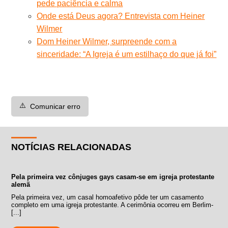
pede paciência e calma
Onde está Deus agora? Entrevista com Heiner
Wilmer
Dom Heiner Wilmer, surpreende com a
sinceridade: “A Igreja é um estilhaço do que já foi”
⚠️
Comunicar erro
NOTÍCIAS RELACIONADAS
Pela primeira vez cônjuges gays casam-se em igreja protestante
alemã
Pela primeira vez, um casal homoafetivo pôde ter um casamento
completo em uma igreja protestante. A cerimônia ocorreu em Berlim-
[...]