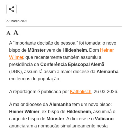
share
27 Março 2026
A “importante decisão de pessoal” foi tomada: o novo
bispo de
Münster
vem de
Hildesheim
. Dom
Heiner
Wilmer
, que recentemente também assumiu a
presidência da
Conferência Episcopal Alemã
(DBK), assumirá assim a maior diocese da
Alemanha
em termos de população.
A reportagem é publicada por
Katholisch
, 26-03-2026.
A maior diocese da
Alemanha
tem um novo bispo:
Heiner Wilmer
, ex-bispo de
Hildesheim
, assumirá o
cargo de bispo de
Münster
. A diocese e o
Vaticano
anunciaram a nomeação simultaneamente nesta