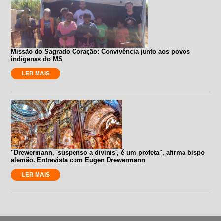
Missão do Sagrado Coração: Convivência junto aos povos
indígenas do MS
LER MAIS
"Drewermann, 'suspenso a divinis', é um profeta", afirma bispo
alemão. Entrevista com Eugen Drewermann
LER MAIS