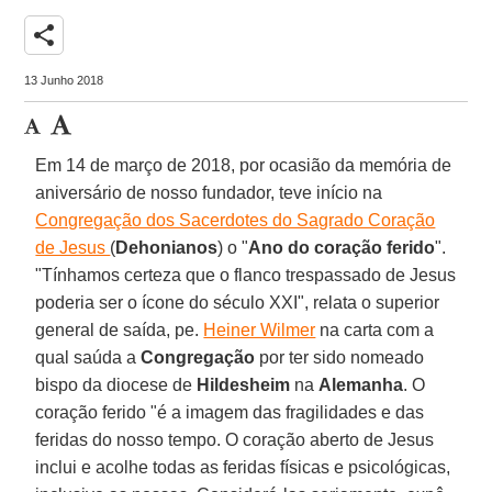
share
13 Junho 2018
Em 14 de março de 2018, por ocasião da memória de
aniversário de nosso fundador, teve início na
Congregação dos Sacerdotes do Sagrado Coração
de Jesus
(
Dehonianos
) o "
Ano do coração ferido
".
"Tínhamos certeza que o flanco trespassado de Jesus
poderia ser o ícone do século XXI", relata o superior
general de saída, pe.
Heiner Wilmer
na carta com a
qual saúda a
Congregação
por ter sido nomeado
bispo da diocese de
Hildesheim
na
Alemanha
. O
coração ferido "é a imagem das fragilidades e das
feridas do nosso tempo. O coração aberto de Jesus
inclui e acolhe todas as feridas físicas e psicológicas,