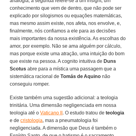
analogia; a segunda refere-se a um insight, um
conhecimento que vem de dentro, que não pode ser
explicado por silogismos ou equações matemáticas,
mas mesmo assim existe, nos afeta, nos envolve, e,
finalmente, nós confiamos a ele para as decisões
mais importantes da nossa existência. As escolhas do
amor, por exemplo. Não se ama alguém por cálculo,
mas porque existe uma atração, uma intuição do bom
que existe na pessoa. A cognito intuitiva de
Duns
Scotus
abre para a mística uma passagem que a
sistemática racional de
Tomás de Aquino
não
conseguiu romper.
Existe também uma sugestão adicional: a teologia
trinitária. Uma dimensão negligenciada em nossa
teologia até o
Vaticano II
. O estudo tratou de
teologia
e de
cristologia
, mas a pneumatologia foi
negligenciada. A dimensão que Deus é também o
Espírito Santo, de que o batismo é o sacramento