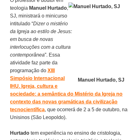
O professor e doutor em
teologia
Manuel Hurtado
,
SJ, ministrará o minicurso
intitulado “
Dizer o mistério
da Igreja ao estilo de Jesus:
em busca de novas
interlocuções com a cultura
contemporânea
”. Essa
atividade faz parte da
programação do
XIII
Simpósio Internacional
Manuel Hurtado, SJ
IHU. Igreja, cultura e
sociedade: a semântica do Mistério da Igreja no
contexto das novas gramáticas da civilização
tecnocientífica
, que ocorrerá de 2 a 5 de outubro, na
Unisinos (São Leopoldo).
Hurtado
tem experiência no ensino de cristologia,