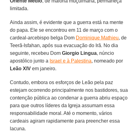
Oriente
Médio
, de maioria muçulmana, permaneça
limitada.
Ainda assim, é evidente que a guerra está na mente
do papa. Ele se encontrou em 11 de março com o
cardeal-arcebispo belga Dom
Dominique Mathieu
, de
Teerã-Isfahan, após sua evacuação do Irã. No dia
seguinte, recebeu Dom
Giorgio Lingua
, núncio
apostólico junto a
Israel e à Palestina
, nomeado por
Leão XIV
em janeiro.
Contudo, embora os esforços de Leão pela paz
estejam ocorrendo principalmente nos bastidores, sua
contenção pública ao condenar a guerra abriu espaço
para que outros líderes da Igreja assumam essa
responsabilidade moral. Até o momento, vários
cardeais agiram rapidamente para preencher essa
lacuna.