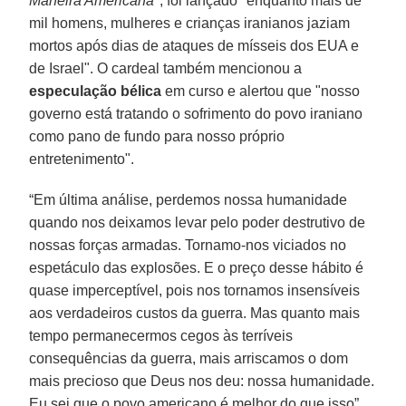
Maneira Americana
", foi lançado "enquanto mais de
mil homens, mulheres e crianças iranianos jaziam
mortos após dias de ataques de mísseis dos EUA e
de Israel". O cardeal também mencionou a
especulação bélica
em curso e alertou que "nosso
governo está tratando o sofrimento do povo iraniano
como pano de fundo para nosso próprio
entretenimento".
“Em última análise, perdemos nossa humanidade
quando nos deixamos levar pelo poder destrutivo de
nossas forças armadas. Tornamo-nos viciados no
espetáculo das explosões. E o preço desse hábito é
quase imperceptível, pois nos tornamos insensíveis
aos verdadeiros custos da guerra. Mas quanto mais
tempo permanecermos cegos às terríveis
consequências da guerra, mais arriscamos o dom
mais precioso que Deus nos deu: nossa humanidade.
Eu sei que o povo americano é melhor do que isso”,