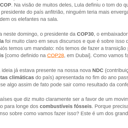
COP
. Na visão de muitos deles, Lula definiu o tom do q
presidente do país anfitrião, ninguém teria mais enverg
rdem os elefantes na sala.
va neste domingo, o presidente da
COP30
, o embaixado
la
foi muito claro em seus discursos e que é sobre isso q
Nós temos um mandato: nós temos de fazer a transição 
is
[como definido na
COP28
, em Dubai]. Como vamos fa
 ideia já estava presente na nossa nova
NDC
(contribui
tas climáticas
do país) apresentada no fim do ano pas
se algo assim de fato pode sair como resultado da con
íses que diz muito claramente ser a favor de um movim
ão para longe dos
combustíveis
fósseis
. Porque precis
enso sobre como vamos fazer isso? Este é um dos grand