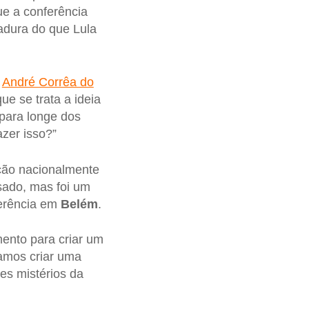
ue a conferência
adura do que Lula
r
André Corrêa do
ue se trata a ideia
para longe dos
zer isso?”
ção nacionalmente
sado, mas foi um
ferência em
Belém
.
ento para criar um
amos criar uma
es mistérios da