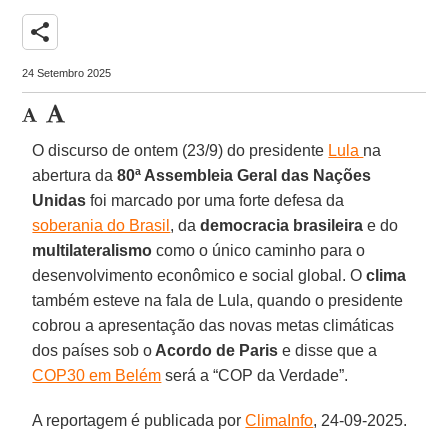
share
24 Setembro 2025
O discurso de ontem (23/9) do presidente
Lula
na
abertura da
80ª Assembleia Geral das Nações
Unidas
foi marcado por uma forte defesa da
soberania do Brasil
, da
democracia brasileira
e do
multilateralismo
como o único caminho para o
desenvolvimento econômico e social global. O
clima
também esteve na fala de Lula, quando o presidente
cobrou a apresentação das novas metas climáticas
dos países sob o
Acordo de Paris
e disse que a
COP30 em Belém
será a “COP da Verdade”.
A reportagem é publicada por
ClimaInfo
, 24-09-2025.