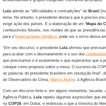
Lula
admite as “dificuldades e contradições” do
Brasil
[ma
tema. No entanto, o presidente destaca que é preciso enca
exige ação dos países. E a elaboração de um “
Mapa do 
combustíveis fósseis, nos moldes do que as presidências
para o
financiamento climático
, pode ser o início dessa e
“Em seu discurso, o presidente
Lula
afirmou que precisa
para acabar com o desmatamento e o uso dos
combustíve
que precisamos e é exatamente o que esperamos que a pr
coloque como proposta sobre a mesa. O sucesso da COP3
as palavras do presidente brasileiro em resolução final”, 
do Observatório do Clima,
Marcio Astrini
, à Agência Brasil
Com um discurso forte e, em alguns momentos, tocante, 
Agência Pública,
Lula
repetiu algumas expressões que ele
na
COP28
, em Dubai, e endossou o que a ministra do Me