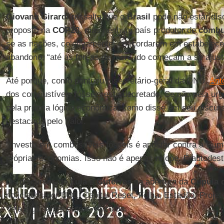
Giovana Girardi
ressalta que o
Brasil
pode não estar dis
proposto na
COP28
, mas nenhum país produtor de
combus
se as nações, coletivamente, concordarem em estabelecer
abandono, “até as forças de mercado começam a se ajust
Até porque, como pontuou o secretário-geral da ONU,
Ant
dos combustíveis fósseis está decretado. Se não pela urgê
pela própria lógica econômica, como disse em seu discu
destacado pelo Valor.
“Investir em combustíveis fósseis é apostar contra a Hum
próprias economias. Isso não é apenas míope. É autodestr
Os discursos de
Lula
e
Guterres
na abertura da
Cúpula 
noticiados por UOL, Capital Reset, Folha, Estadão, Projet
Veja e g1, entre outros veículos.