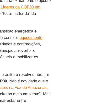
e faria exatamente o oposto
 Líderes da COP30 em
 “tocar na ferida” da
ransição energética e
de conter o
aquecimento
uldades e contradições,
anejada, reverter o
ósseis e mobilizar os
brasileiro resolveu abraçar
P30
. Não é novidade que o
sseis na Foz do Amazonas
,
peito ao meio ambiente”. Mas
al-estar entre