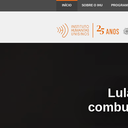
INÍCIO
SOBRE O IHU
PROGRAM
Lul
combus