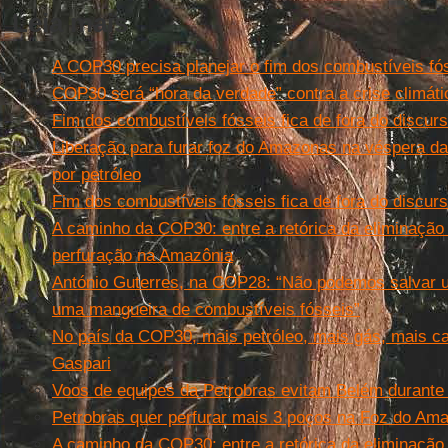
Leia mais
A COP30 precisa planejar o fim dos combustíveis fó
COP30 será “hora da verdade” contra a crise climáti
Fim dos combustíveis fósseis fica de fora do discu
Liberação para furar foz do Amazonas na véspera d
por petróleo
Fim dos combustíveis fósseis fica de fora do discu
A caminho da COP30: entre a retórica da eliminação
perfuração na Amazônia
António Guterres, na COP28: “Não podemos salvar
uma mangueira de combustíveis fósseis”
No país da COP30, mais petróleo, mais gás, mais ca
Gaspari
Voos de equipes da Petrobras evitam Belém durant
Petrobras quer perfurar mais 3 poços na Foz do A
A caminho da COP30: entre a retórica da eliminação