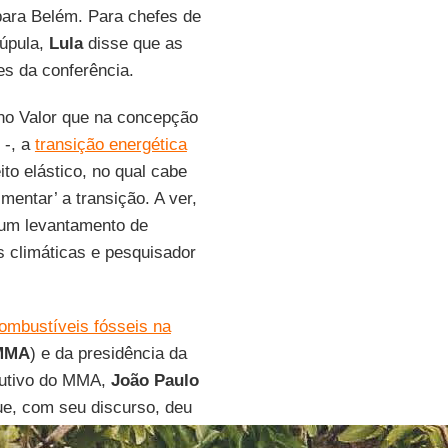
ara Belém. Para chefes de
cúpula,
Lula
disse que as
es da conferência.
no Valor que na concepção
 -, a
transição energética
to elástico, no qual cabe
mentar’ a transição. A ver,
 um levantamento de
s climáticas e pesquisador
ombustíveis fósseis na
MMA
) e da presidência da
ecutivo do MMA,
João Paulo
ue, com seu discurso, deu