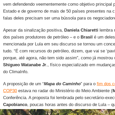
vem defendendo veementemente como objetivo principal p
Estado e de governo de mais de 50 países presentes na 
falas deles precisam ser uma bússola para os negociador
Apesar da sinalização positiva,
Daniela Chiaretti
lembra 
dos países produtores de petróleo – e o
Brasil
é um deles
mencionada por Lula em seu discurso se tornou um concei
tudo. “É com recursos do petróleo, dizem, que vai se ‘pavi
porque, até agora, não tem sido assim”, como já mostrou
Shigueo Watanabe Jr
., físico especializado em mudança
do ClimaInfo.
A proposição de um “
Mapa do Caminho
” para o
fim dos c
COP30
estava no radar do Ministério do Meio Ambiente (
Conferência. A proposta foi lembrada pelo secretário-ex
Capobianco
, poucas horas antes do discurso de Lula – q
um sinal verde para tratar do tema nos debates.