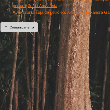
perfuração na Amazônia
A Amazônia suja de petróleo. Artigo de Alexandre Ga
⚠️
Comunicar erro