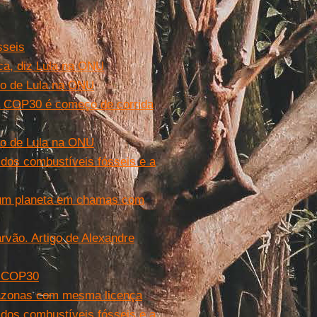
sseis
ca, diz Lula na ONU
rso de Lula na ONU
a COP30 é começo de corrida
rso de Lula na ONU
 dos combustíveis fósseis e a
 um planeta em chamas com
rvão. Artigo de Alexandre
e COP30
mazonas com mesma licença
 dos combustíveis fósseis e a