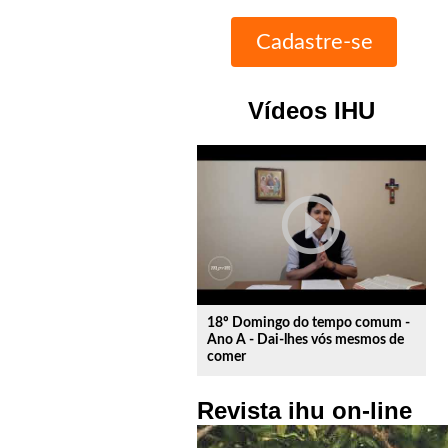
Vídeos IHU
play_circle_outline
18º Domingo do tempo comum -
Ano A - Dai-lhes vós mesmos de
comer
Revista ihu on-line