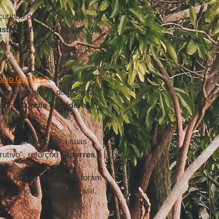
cutindo o
transitioning away
tíveis fósseis
o está. Mas
 um roteiro para o
ar”.
ónio Guterres
, o fim da era
ncia climática do planeta,
rso na
Cúpula de Líderes
,
anidade – e contra suas
utivo”, reforçou
Guterres
.
de Líderes da COP30
foram
o Colabora, Agência Brasil,