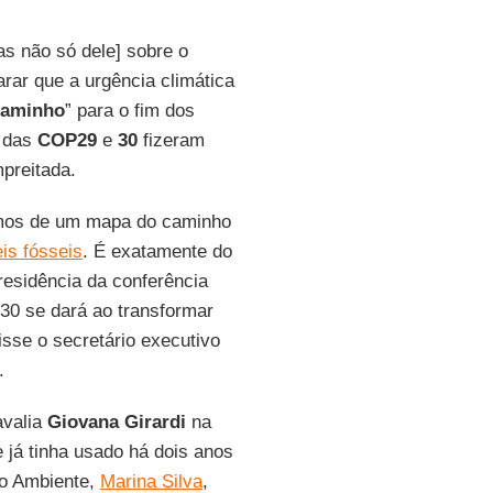
s não só dele] sobre o
rar que a urgência climática
Caminho
” para o fim dos
 das
COP29
e
30
fizeram
mpreitada.
mos de um mapa do caminho
is fósseis
. É exatamente do
esidência da conferência
0 se dará ao transformar
disse o secretário executivo
.
avalia
Giovana Girardi
na
 já tinha usado há dois anos
io Ambiente,
Marina Silva
,