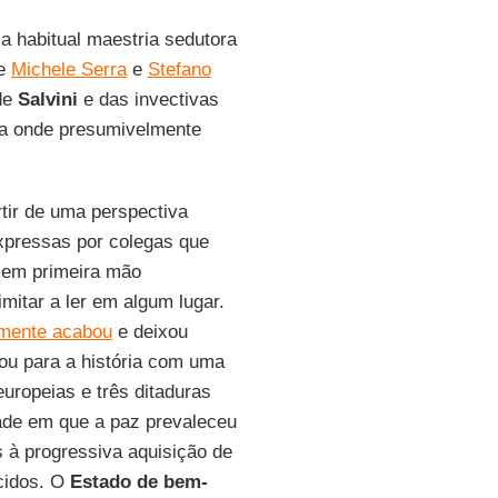
a habitual maestria sedutora
de
Michele Serra
e
Stefano
 de
Salvini
e das invectivas
ra onde presumivelmente
tir de uma perspectiva
expressas por colegas que
r em primeira mão
mitar a ler em algum lugar.
lmente acabou
e deixou
ou para a história com uma
europeias e três ditaduras
de em que a paz prevaleceu
s à progressiva aquisição de
ecidos. O
Estado de bem-