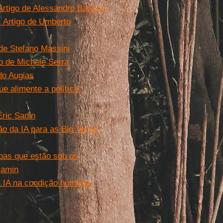
Artigo de Alessandro Baricco
. Artigo de Umberto
de Stefano Massini
go de Michele Serra
do Augias
 alimente a política”.
Éric Sadin
o da IA para as Big Techs”.
soas que estão sob os
jamin
a IA na condição humana.