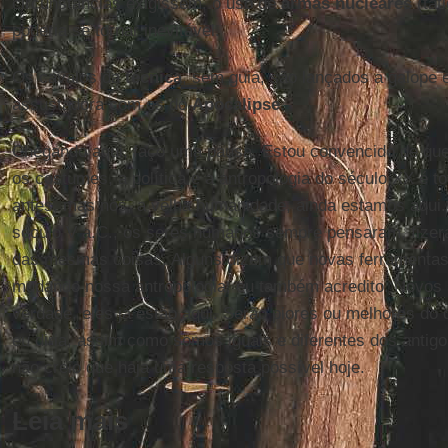
circunstâncias exigissem, o uso de
armas nucleares
(tát
poderia se tornar inevitável.
Os cavalos da
técnica
, sem guia, são lançados a galop
assustadora com os do
Apocalipse
.
Chegando aqui, faço uma pausa. Estou convencido de qu
os costumes, a política e a antropologia do século XX é to
antes, mas nós, a velha humanidade, ainda estamos aqui.
século V a.C., os seres humanos sempre pensaram, fizer
das mesmas coisas. Alguns dizem que novas ferramentas 
mudando nossa antropologia; eu também acredito. Novos 
verdade, eles já estão aqui. Serão piores ou melhores do 
eu diria, assim como somos iguais e diferentes dos antig
não creio que haja uma resposta possível hoje.
Leia mais