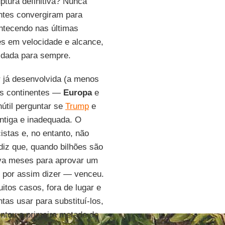
ptura definitiva? Nunca
antes convergiram para
ntecendo nas últimas
s em velocidade e alcance,
idada para sempre.
r já desenvolvida (a menos
ois continentes —
Europa
e
útil perguntar se
Trump
e
antiga e inadequada. O
istas e, no entanto, não
diz que, quando bilhões são
eva meses para aprovar um
— por assim dizer — venceu.
tos casos, fora de lugar e
as usar para substituí-los,
ntou a primeira metade do