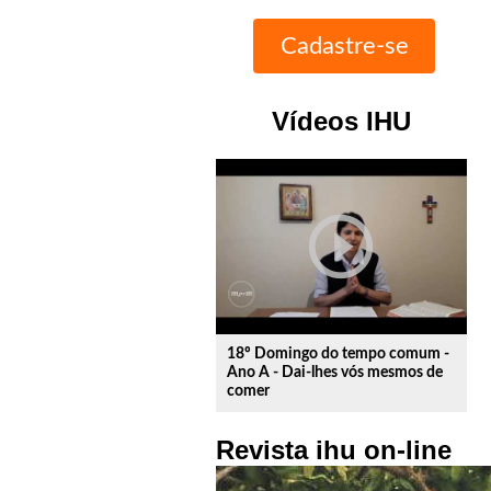
Vídeos IHU
play_circle_outline
18º Domingo do tempo comum -
Ano A - Dai-lhes vós mesmos de
comer
Revista ihu on-line