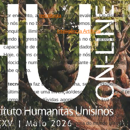
século passado ainda está muito próximo e paira sobre nó
Por enquanto, a
tecnologia
bruta prevalece. Do dispositivo
de nós tem no bolso, que nem podemos chamar de telefon
conquistas ilimitadas da
Inteligência Artificial
, pela primei
sendo progressivamente superados no que antes era seu ter
capacidade de conectar diferentes dados para derivar uma
Hoje, o
mens cogitans
está além de nós, substituindo-no
velocidade numa proporção humilhante de um para cem, 
sabe quanto.
A
tecnologia
faz tudo isso sozinha, sem o indispensável 
a última vez que uma invenção/descoberta sensacional (e a
acompanhada de dúvidas agonizantes sobre sua legitimid
pequeno grupo de cientistas, na solidão de
Los Alamos
, 
permitido desenvolver uma arma com potencial tão devas
todos os dias alguma figura poderosa do mundo afirmar a