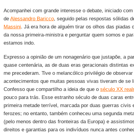
Acompanhei com grande interesse o debate, iniciado com 
de
Alessandro Baricco
, seguido pelas respostas sólidas 
Massini
. Já era hora de alguém tirar os olhos das piadas
da nossa primeira-ministra e perguntar quem somos e pa
estamos indo.
Expresso a opinião de um nonagenário que justapõe, a par
quase centenária, as de duas eras geracionais distintas 
me precederam. Tive o melancólico privilégio de observa
acontecimentos que muitas pessoas vivas tiveram de se li
Confesso que compartilho a ideia de que o
século XX rea
pouco para trás. Esse estranho século de duas caras entr
primeira metade terrível, marcada por duas guerras civis 
ferozes; no entanto, também conheceu uma segunda meta
(pelo menos dentro das fronteiras da Europa) e assistimo
direitos e garantias para os indivíduos nunca antes conh