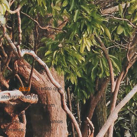
s.
 "inteligente" que cada um
e porque é um milagre, às
ra vez, os humanos estão
ritório típico: a
 síntese (
cogito ergo sum
).
s e superando-nos em
um para mil, um para quem
apoio da
ética
. Acredito que
terrorizante) foi
ade moral foi quando um
se perguntou se era
tador. Hoje, testemunhamos
legremente que, se as