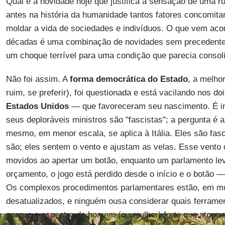
Qual é a novidade hoje que justifica a sensação de uma ru
antes na história da humanidade tantos fatores concomit
moldar a vida de sociedades e indivíduos. O que vem aco
décadas é uma combinação de novidades sem precedente
um choque terrível para uma condição que parecia consol
Não foi assim. A
forma democrática do Estado
, a melho
ruim, se preferir), foi questionada e está vacilando nos d
Estados Unidos
— que favoreceram seu nascimento. É in
seus deploráveis ​​ministros são "fascistas"; a pergunta é 
mesmo, em menor escala, se aplica à Itália. Eles são fasc
são; eles sentem o vento e ajustam as velas. Esse vento 
movidos ao apertar um botão, enquanto um parlamento l
orçamento, o jogo está perdido desde o início e o botão 
Os complexos procedimentos parlamentares estão, em mui
desatualizados, e ninguém ousa considerar quais ferrament
porque o espectro do homem (ou mulher) forte que atorme