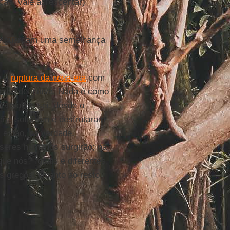
icas, vale acrescentar)
e e guardam uma semelhança
e a
ruptura da nova era
com
tal e definitiva. Nada é como
 Até onde sei, desde o
am, sofreram e desfrutaram
estão, na verdade,
seres humanos surgirão; na
que nós? Iguais e diferentes,
os gregos. Quanto ao resto,