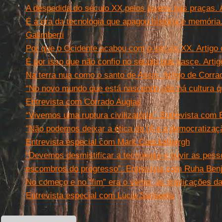
A despedida do século XX pelos jovens nas praças. 
É a era da tecnologia que apagou história e memória
Galimberti
Por que o Ocidente acabou com o século XX. Artigo 
É por isso que não confio no século que nasce. Arti
Na terra nua como o santo de Assis. Artigo de Corra
“No novo mundo que está nascendo não há cultura que
Entrevista com Corrado Augias
“Vivemos uma ruptura civilizatória”. Entrevista com 
“Não podemos deixar a ética da IA e a democratizaçã
Entrevista especial com Mark Coeckelbergh
“Devemos desmistificar a tecnologia e ouvir as pes
escombros do progresso”. Entrevista com Ruha Ben
No começo e no “fim” era o verbo: as implicações d
Entrevista especial com Lucia Santaella