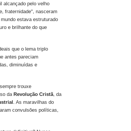
l alcançado pelo velho
de, fraternidade", nasceram
o mundo estava estruturado
uro e brilhante do que
ais que o lema triplo
ue antes pareciam
das, diminuídas e
 sempre trouxe
aso da
Revolução Cristã
, da
strial
. As maravilhas do
aram convulsões políticas,