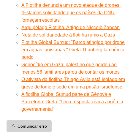
A Flotilha denuncia um novo ataque de drones:
"Estamos solicitando que os países da ONU
forneçam escoltas"
Arquipélago Flotilha. Artigo de Niccolò Zancan
Nota de solidariedade à flotilha rumo a Gaza
Flotilha Global Sumud: "Barco atingido por drone
em águas tunisianas." Greta Thunberg também a
bordo
Genocídio em Gaza: palestino que perdeu ao
menos 56 familiares parou de contar os mortos
O ativista da flotilha Thiago Ávila está isolado em
greve de fome e sede em uma prisão israelense
A flotilha Global Sumud parte de Gênova e
Barcelona. Greta: "Uma resposta cívica à inércia
governamental"
⚠️
Comunicar erro