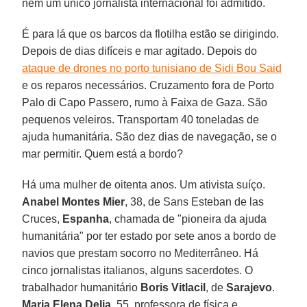
nem um único jornalista internacional foi admitido.
É para lá que os barcos da flotilha estão se dirigindo.
Depois de dias difíceis e mar agitado. Depois do
ataque de drones no porto tunisiano de Sidi Bou Said
e os reparos necessários. Cruzamento fora de Porto
Palo di Capo Passero, rumo à Faixa de Gaza. São
pequenos veleiros. Transportam 40 toneladas de
ajuda humanitária. São dez dias de navegação, se o
mar permitir. Quem está a bordo?
Há uma mulher de oitenta anos. Um ativista suíço.
Anabel Montes Mier
, 38, de Sans Esteban de las
Cruces,
Espanha
, chamada de "pioneira da ajuda
humanitária" por ter estado por sete anos a bordo de
navios que prestam socorro no Mediterrâneo. Há
cinco jornalistas italianos, alguns sacerdotes. O
trabalhador humanitário
Boris Vitlacil
, de
Sarajevo
.
Maria Elena Delia
, 55, professora de física e