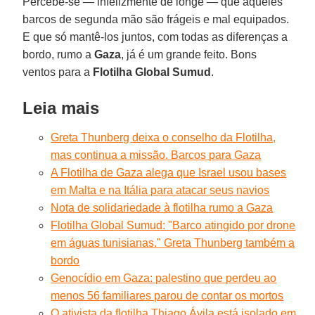
Percebe-se — infelizmente de longe — que aqueles
barcos de segunda mão são frágeis e mal equipados.
E que só mantê-los juntos, com todas as diferenças a
bordo, rumo a
Gaza
, já é um grande feito. Bons
ventos para a
Flotilha Global Sumud
.
Leia mais
Greta Thunberg deixa o conselho da Flotilha,
mas continua a missão. Barcos para Gaza
A Flotilha de Gaza alega que Israel usou bases
em Malta e na Itália para atacar seus navios
Nota de solidariedade à flotilha rumo a Gaza
Flotilha Global Sumud: "Barco atingido por drone
em águas tunisianas." Greta Thunberg também a
bordo
Genocídio em Gaza: palestino que perdeu ao
menos 56 familiares parou de contar os mortos
O ativista da flotilha Thiago Ávila está isolado em