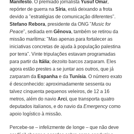
Manifesto
. O premiado jornalista
Yusuf Omar
,
repórter de guerra na
Síria
, está deixando a frota
devido a "estratégias de comunicação diferentes".
Stefano Rebora
, presidente da ONG "
Music for
Peace
", sediada em
Gênova
, também se retirou da
missão marítima: "Mas apenas para fortalecer as
iniciativas concretas de ajuda à população palestina
por terra". Vinte tripulações estavam programadas
para partir da
Itália
; dezoito barcos zarparam. Eles
agora estão prestes a se juntar aos outros, que já
zarparam da
Espanha
e da
Tunísia
. O número exato
é desconhecido: aproximadamente sessenta ou
talvez cinquenta pequenos veleiros, de 12 a 16
metros, além do navio
Arci
, que transporta quatro
deputados italianos, e do navio da
Emergency
como
apoio logístico à missão.
Percebe-se – infelizmente de longe – que não deve