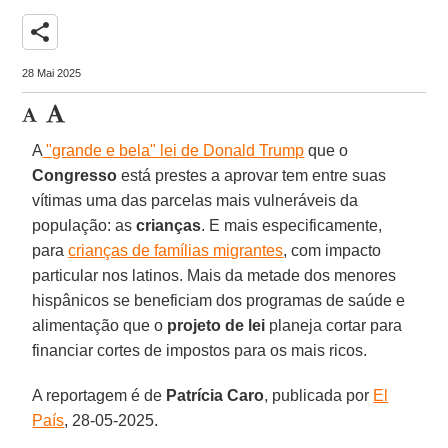
share
28 Mai 2025
A
"grande e bela" lei de Donald Trump
que o
Congresso
está prestes a aprovar tem entre suas
vítimas uma das parcelas mais vulneráveis ​​da
população: as
crianças
. E mais especificamente,
para
crianças de famílias migrantes
, com impacto
particular nos latinos. Mais da metade dos menores
hispânicos se beneficiam dos programas de saúde e
alimentação que o
projeto de lei
planeja cortar para
financiar cortes de impostos para os mais ricos.
A reportagem é de
Patrícia Caro
, publicada por
El
País
, 28-05-2025.