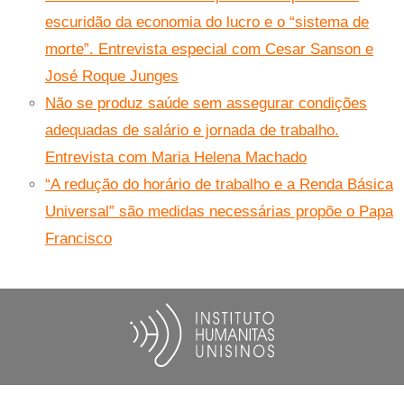
escuridão da economia do lucro e o “sistema de
morte”. Entrevista especial com Cesar Sanson e
José Roque Junges
Não se produz saúde sem assegurar condições
adequadas de salário e jornada de trabalho.
Entrevista com Maria Helena Machado
“A redução do horário de trabalho e a Renda Básica
Universal” são medidas necessárias propõe o Papa
Francisco