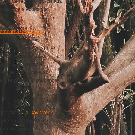
idade de redução da jornada
 acho que a economia
emente Ganz Lucio
,
 pelos resultados
o país consiga sustentar
se crescimento trará
vamente o mercado,
 Diante disso, cabe ao
judar a promover mudanças.”
ganização "
4 Day Week
ante da "
4 Day Week
eriram à ideia. As