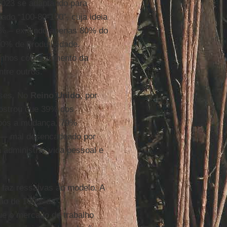
 2023 se adaptando para
ado “100-80-100”, cuja ideia
00% – exigindo apenas 80% do
00% de produtividade.
ganhos como aumento da
tre outros.
íses. No
Reino Unido
, por
ostrou que 39% dos
após a mudança, 79%
— mal desencadeado por
 administrar vida pessoal e
az ressalvas ao modelo. A
ção de 100% da
que o mercado de trabalho