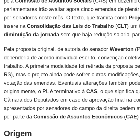
pela
Comissão de Assuntos Sociais
(CAS) em dezembro 
parlamentares irão avaliar agora cinco emendas de plená
por senadores neste mês. O texto, que tramita como
Proj
insere na
Consolidação das Leis do Trabalho
(
CLT
) um 
diminuição da jornada
sem que haja redução salarial pa
Pela proposta original, de autoria do senador
Weverton
(P
dependeria de acordo individual escrito, convenção coleti
trabalho. A primeira modalidade foi retirada da proposta pe
RS), mas o projeto ainda pode sofrer outras modificações
votação das emendas. Eventuais alterações também podem
originalmente, o PL é terminativo à
CAS
, o que significa q
Câmara dos Deputados em caso de aprovação final na co
apresentados por senadores do campo da direita pedem a
por parte da
Comissão de Assuntos Econômicos
(
CAE
)
Origem