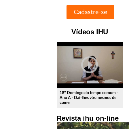
Vídeos IHU
play_circle_outline
18º Domingo do tempo comum -
Ano A - Dai-lhes vós mesmos de
comer
Revista ihu on-line