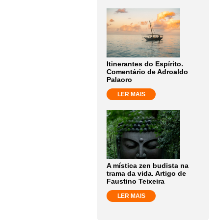
Itinerantes do Espírito.
Comentário de Adroaldo
Palaoro
LER MAIS
A mística zen budista na
trama da vida. Artigo de
Faustino Teixeira
LER MAIS