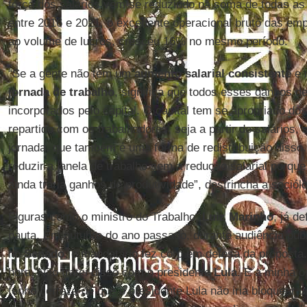
força dos salários vem se reduzindo na soma de todas as
entre 2016 e 2021, o excedente operacional bruto das emp
ao volume de lucros, cresceu 16% no mesmo período.
“Se a gente não tem um
aumento salarial consistente
e 
jornada de trabalho
, significa que todos esses ganhos d
incorporados pelo capital. O capital tem se apropriado dos
repartido com os trabalhadores, seja a partir de salários, 
jornada, que também é uma forma de redistribuição disso.
reduzir a janela de trabalho sem a redução salarial porqu
ainda traria ganhos de produtividade”, destrincha a sociól
Figuras como o ministro do Trabalho,
Luiz Marinho
, já d
pauta. Em outubro do ano passado, durante audiência públ
no
Senado
, o mandatário fez coro em defesa da proposta
hora. Não tratei disso com o presidente
Lula
. É a minha o
tenho certeza de que o presidente Lula não iria bloquear