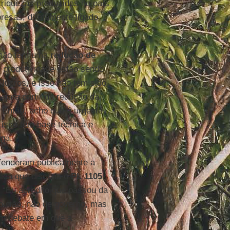
 riquezas produzidas no país
resas, diretamente ligado
não tem uma
redução de
e produtividade estão sendo
 lucros, e isso não tem sido
seja a partir da redução da
 Então, acho que é urgente
e isso tem base técnica e
oga.
efenderam publicamente a
ica que discutia o
PL 1105
. “Eu acredito que passou da
pinião, não de governo, mas
 um debate em que a