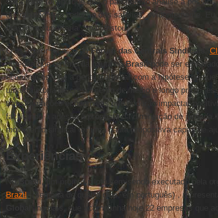
sociedade reivindique que o parlamento analise a possibil
de trabalho sem redução dos salários, evidentemente. Eu
brasileira suportaria”, manifestou.
O assessor técnico do
Fórum das Centrais Sindicais
,
Cl
acredita que o ritmo da pauta no
Brasil
pode ser embalado
econômicos. “Se a gente trabalhar com a hipótese de que 
uma trajetória de crescimento de médio e longo prazo, es
transformações econômicas que poderão impactar positi
facilitando a adesão à proposta da diminuição de jornada.
movimento sindical ter uma pauta propositiva capaz de a
Experiências
No
Brasil
, um projeto-piloto vem sendo executado pela or
Brazil
" (semana de quatro dias, em português) , represent
Global
" no país, que acompanha hoje 22 empresas que ad