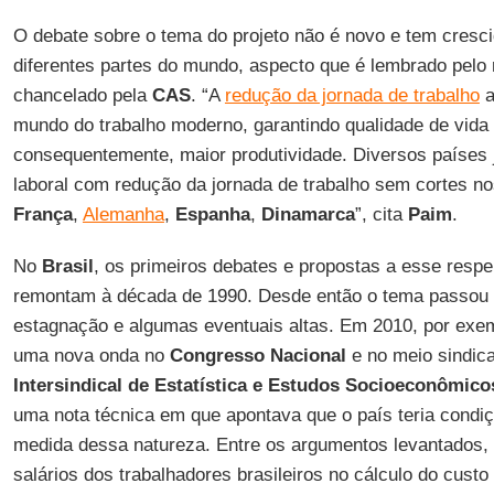
O debate sobre o tema do projeto não é novo e tem cres
diferentes partes do mundo, aspecto que é lembrado pelo 
chancelado pela
CAS
. “A
redução da jornada de trabalho
a
mundo do trabalho moderno, garantindo qualidade de vida 
consequentemente, maior produtividade. Diversos países
laboral com redução da jornada de trabalho sem cortes nos
França
,
Alemanha
,
Espanha
,
Dinamarca
”, cita
Paim
.
No
Brasil
, os primeiros debates e propostas a esse respei
remontam à década de 1990. Desde então o tema passou
estagnação e algumas eventuais altas. Em 2010, por exem
uma nova onda no
Congresso Nacional
e no meio sindica
Intersindical de Estatística e Estudos Socioeconômico
uma nota técnica em que apontava que o país teria cond
medida dessa natureza. Entre os argumentos levantados, 
salários dos trabalhadores brasileiros no cálculo do custo