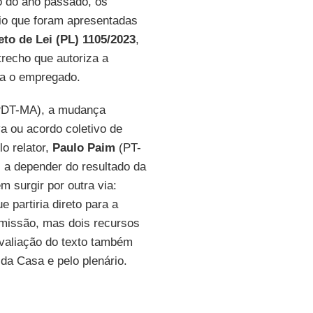
do ano passado, os
rio que foram apresentadas
eto de Lei (PL) 1105/2023
,
trecho que autoriza a
ra o empregado.
DT-MA), a mudança
va ou acordo coletivo de
lo relator,
Paulo Paim
(PT-
, a depender do resultado da
 surgir por outra via:
ue partiria direto para a
missão, mas dois recursos
valiação do texto também
 da Casa e pelo plenário.