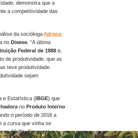
tidade, demonstra que a
nte a competitividade das
nálise da socióloga
Adriana
ca no
Dieese
. “A última
ituição Federal de 1988
e,
to de produtividade, que as
s teve produtividade.
dutividade sejam
 e Estatística (
IBGE
) que
alhadora
no
Produto Interno
ndo o período de 2016 a
e a curva que vinha se
esceu 16,3%. Enquanto a