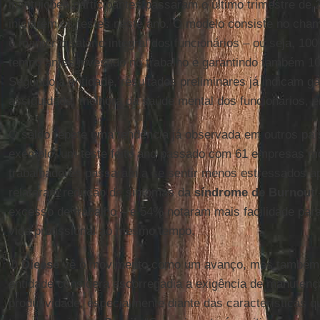
instituições participantes passaram o último trimestre de
iniciarem os testes neste ano. O modelo consiste no cham
é manter o salário integral dos funcionários – ou seja, 1
tempo antes investido no trabalho e garantindo também 1
Segundo a entidade, resultados preliminares já indicam 
assiduidade, melhora da saúde mental dos funcionários, en
O saldo repete uma tendência já observada em outros pa
exemplo, um teste feito ano passado com 61 empresas m
trabalhadores passaram a se sentir menos estressados 
relataram redução de sintomas da
síndrome de Burnout
excesso de trabalho – e 54% notaram mais facilidade para
vida profissional ao mesmo tempo.
O
Dieese
vê o movimento como um avanço, mas também f
entidade considera escorregadia a exigência de manuten
produtividade, especialmente diante das características 