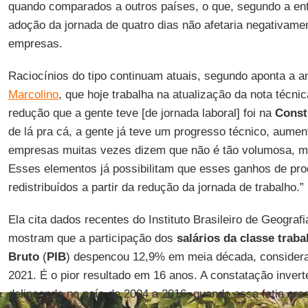
quando comparados a outros países, o que, segundo a en
adoção da jornada de quatro dias não afetaria negativame
empresas.
Raciocínios do tipo continuam atuais, segundo aponta a a
Marcolino
, que hoje trabalha na atualização da nota técni
redução que a gente teve [de jornada laboral] foi na
Const
de lá pra cá, a gente já teve um progresso técnico, aumen
empresas muitas vezes dizem que não é tão volumosa, ma
Esses elementos já possibilitam que esses ganhos de pro
redistribuídos a partir da redução da jornada de trabalho.”
Ela cita dados recentes do Instituto Brasileiro de Geografia
mostram que a participação dos
salários da classe trab
Bruto
(
PIB
) despencou 12,9% em meia década, considera
2021. É o pior resultado em 16 anos. A constatação invert
delineando no país de 2004 a 2016, quando essa fatia cr