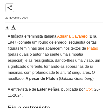
share
29 Novembro 2024
A filósofa e feminista italiana
Adriana Cavarero
(
Bra
,
1947) comete um roubo de enredo: sequestra certas
figuras femininas que aparecem nos textos de
Platão
(pelas quais o autor não sente uma simpatia
especial), e as ressignifica, dando-lhes uma visão, um
significado diferente, tornando-as soberanas de si
mesmas, com profundidade (e altura) singulares. O
resultado,
A pesar de Platón
(
Galaxia Gutenberg
).
A entrevista é de
Ester
Peñas
, publicada por
Ctxt
, 26-
11-2024.
Eis a entrevista.