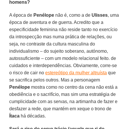
homens?
A época de
Penélope
não é, como a de
Ulisses
, uma
época de aventura e de guerra. Acredito que a
especificidade feminina não reside tanto no exercício
da introspecção mas numa prática de relações, ou
seja, no contraste da cultura masculina do
individualismo – do sujeito soberano, autónomo,
autossuficiente – com um modelo relacional feito. de
cuidados e interdependências. Obviamente, corre-se
o risco de cair no
estereótipo da mulher altruísta
que
se sacrifica pelos outros. Mas a personagem
Penélope
mostra como no centro da cena não está a
obediência e o sacrifício, mas sim uma estratégia de
cumplicidade com as servas, na artimanha de fazer e
desfazer a rede, que mantém em xeque o trono de
Ítaca
há décadas.
Será o riso do servo trácio (aquele que ri do