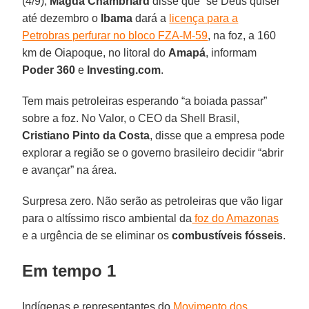
(4/9),
Magda Chambriard
disse que “se Deus quiser”
até dezembro o
Ibama
dará a
licença para a
Petrobras perfurar no bloco FZA-M-59
, na foz, a 160
km de Oiapoque, no litoral do
Amapá
, informam
Poder 360
e
Investing.com
.
Tem mais petroleiras esperando “a boiada passar”
sobre a foz. No Valor, o CEO da Shell Brasil,
Cristiano Pinto da Costa
, disse que a empresa pode
explorar a região se o governo brasileiro decidir “abrir
e avançar” na área.
Surpresa zero. Não serão as petroleiras que vão ligar
para o altíssimo risco ambiental da
foz do Amazonas
e a urgência de se eliminar os
combustíveis fósseis
.
Em tempo 1
Indígenas e representantes do
Movimento dos