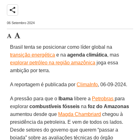
share
06 Setembro 2024
Brasil tenta se posicionar como líder global na
transição energética
e na
agenda climática
, mas
explorar petróleo na região amazônica
joga essa
ambição por terra.
A reportagem é publicada por
ClimaInfo
, 06-09-2024.
A pressão para que o
Ibama
libere a
Petrobras
para
explorar
combustíveis fósseis
na
foz do
Amazonas
aumentou desde que
Magda Chambriard
chegou à
presidência da petroleira. E vem de todos os lados.
Desde setores do governo que querem “passar a
boiada” sobre as avaliações técnicas do órgão