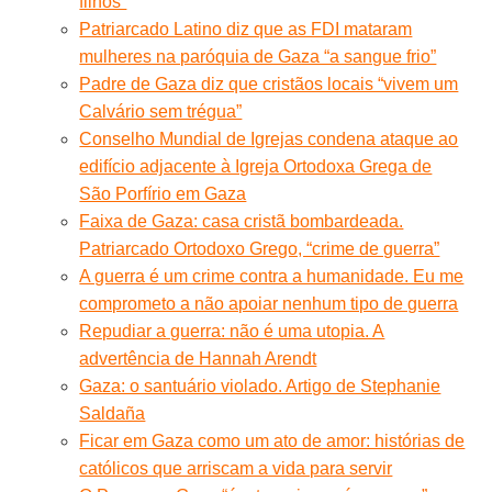
filhos”
Patriarcado Latino diz que as FDI mataram
mulheres na paróquia de Gaza “a sangue frio”
Padre de Gaza diz que cristãos locais “vivem um
Calvário sem trégua”
Conselho Mundial de Igrejas condena ataque ao
edifício adjacente à Igreja Ortodoxa Grega de
São Porfírio em Gaza
Faixa de Gaza: casa cristã bombardeada.
Patriarcado Ortodoxo Grego, “crime de guerra”
A guerra é um crime contra a humanidade. Eu me
comprometo a não apoiar nenhum tipo de guerra
Repudiar a guerra: não é uma utopia. A
advertência de Hannah Arendt
Gaza: o santuário violado. Artigo de Stephanie
Saldaña
Ficar em Gaza como um ato de amor: histórias de
católicos que arriscam a vida para servir