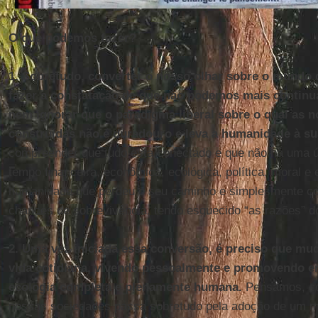
O que podemos fazer?
1. Sobretudo, converter o nosso olhar sobre o mundo
fazer a constatação de que não podemos mais contin
nem ignorar que o paradigma liberal sobre o qual as n
construídas não é duradouro e leva a humanidade à su
compreender que tudo está conectado e que não há uma ú
tempo financeira, econômica, ecológica, política, moral e 
humanidade que perdeu o seu caminho e simplesmente c
chances de sobrevivência, tendo esquecido “as razões” do
2. Uma vez iniciada essa conversão, é preciso que mu
vida cotidiana, vivendo pessoalmente e promovendo e
ecologia completa e plenamente humana.
Pensamos, co
nossas sociedades passa sobretudo pela adoção de um m