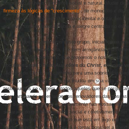
respeitoso ao nosso ambiente social e natural. Mudar de v
firmeza às lógicas de "crescimento"
, de monopólio e de 
que caracterizam o modo de vida ocidental e optar, em nom
por levar uma existência sóbria e alegre centrada no esse
É assim que nós, membros deste grupo, iniciamos na noss
essa mudança necessária. E é sem arrogância, mas determi
mobilizar o nosso entorno, que propomos o nosso testem
documento, sob o título
Aux côtés du Christ, en route v
(Ao lado de Cristo, em caminho para uma sobriedade ale
do grupo aceitou resumir o que mudou em sua vida e por 
testemunhos se dirigem a todos aqueles que se perguntam
Compartilhando esses aspectos renovadores das nossas v
que o que está em jogo espiritualmente nas nossas existê
separado do que está em jogo social e coletivamente: ser c
diferentemente. E, para além do que está em jogo em term
mudar as nossas vidas agora já é tornar possível a coexi