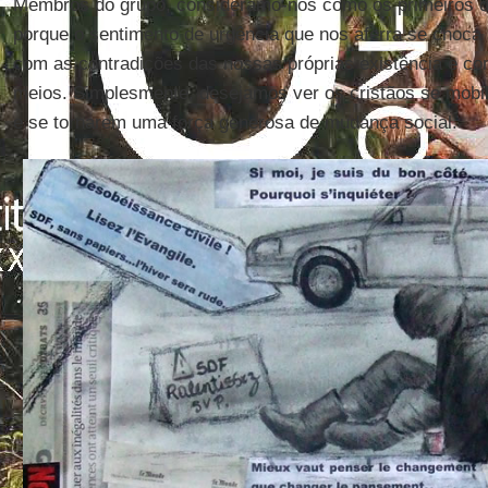
Membros do grupo, consideramo-nos como os primeiros de
porque o sentimento de urgência que nos aferra se choca 
com as contradições das nossas próprias existência e c
meios. Simplesmente, desejamos ver os cristãos se mobi
e se tornarem uma força generosa de mudança social.