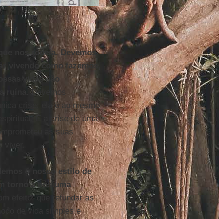
 que nos rodeia. Devemos
uar vivendo como fazemos,
ossas vidas são
a ruína.
Devemos
nica crise: ela é ao mesmo
espiritual. É a crise de uma
omprometeu as suas
 viver.
demos o nosso estilo de
m torno a nós uma
m efeito, que refundar as
odo de vida simples e