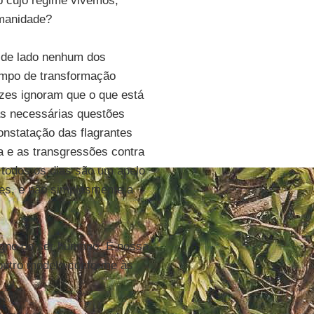
b cujo regime vivemos,
umanidade?
a de lado nenhum dos
ampo de transformação
ezes ignoram que o que está
as necessárias questões
onstatação das flagrantes
a e as transgressões contra
todos os dias são um apelo
es, e não simplesmente a
igno do ser humano. É nossa
 outro modelo conforme às