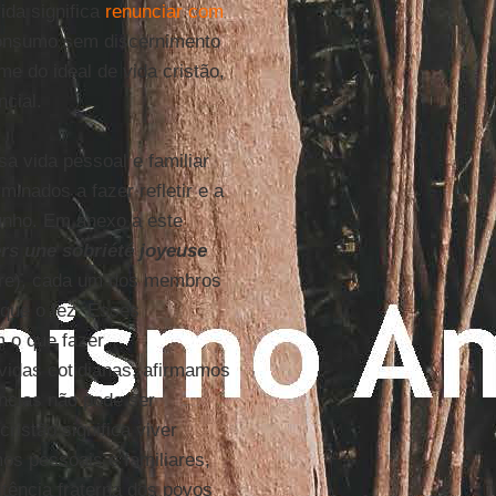
ida significa
renunciar com
consumo sem discernimento
e do ideal de vida cristão,
ncial.
a vida pessoal e familiar
nados a fazer refletir e a
unho. Em anexo a este
ers une sobriété joyeuse
gre), cada um dos membros
que o fez. Esses
 o que fazer.
idas cotidianas, afirmamos
ncias não pode ser
ristão significa viver
os pessoais e familiares,
stência fraterna dos povos