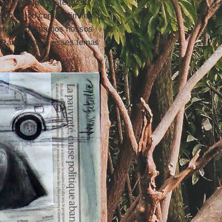
stinatários deste apelo,
sobretudo com os limites e
om a modéstia dos nossos
lizarem sobre esses temas