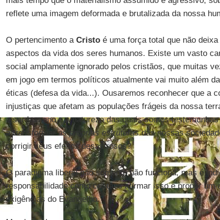
mais tempo que o materialismo assumido e agressivo, so
reflete uma imagem deformada e brutalizada da nossa h
O pertencimento a
Cristo
é uma força total que não deix
aspectos da vida dos seres humanos. Existe um vasto c
social amplamente ignorado pelos cristãos, que muitas v
em jogo em termos políticos atualmente vai muito além d
éticas (defesa da vida...). Ousaremos reconhecer que a c
injustiças que afetam as populações frágeis da nossa terr
o ser humano e a natureza das quais somos testemunhas 
a
transformar as próprias estruturas
das nossas sociedad
corrigir seus efeitos desastrosos?
O paradigma liberal não somente não funciona, mas é ind
responsabilidade como cristãos afirmar isso e propor um
exigências do Evangelho.