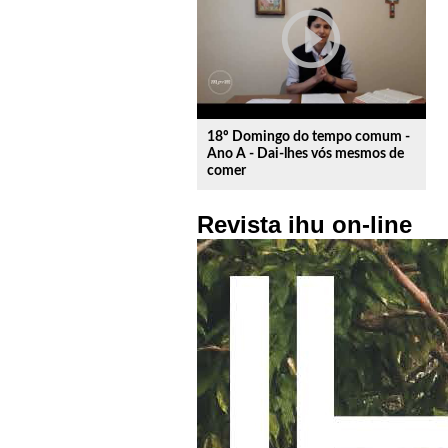
play_circle_outline
18º Domingo do tempo comum -
Ano A - Dai-lhes vós mesmos de
comer
Revista ihu on-line