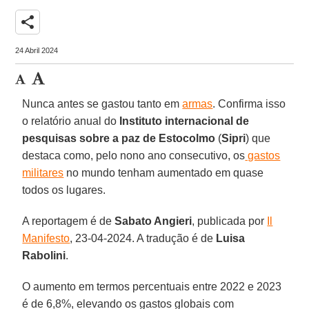
share
24 Abril 2024
Nunca antes se gastou tanto em
armas
. Confirma isso
o relatório anual do
Instituto internacional de
pesquisas sobre a paz de Estocolmo
(
Sipri
) que
destaca como, pelo nono ano consecutivo, os
gastos
militares
no mundo tenham aumentado em quase
todos os lugares.
A reportagem é de
Sabato Angieri
, publicada por
Il
Manifesto
, 23-04-2024. A tradução é de
Luisa
Rabolini
.
O aumento em termos percentuais entre 2022 e 2023
é de 6,8%, elevando os gastos globais com