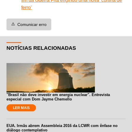
fim da Guerra Fria erigindo uma nova ‘cortina de
ferro’
⚠️
Comunicar erro
NOTÍCIAS RELACIONADAS
"Brasil não deve investir em energia nuclear". Entrevista
especial com Dom Jayme Chemello
LER MAIS
EUA. Irmãs abrem Assembleia 2016 da LCWR com ênfase no
diálogo contemplativo