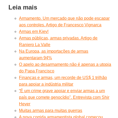
Leia mais
Armamento. Um mercado que não pode escapar
aos controles. Artigo de Francesco Vignarca
Armas em Kiev!
Armas públicas, armas privadas. Artigo de
Raniero La Valle
Na Europa, as importações de armas
aumentaram 94%
O apelo ao desarmamento não é apenas a utopia
do Papa Francisco
Finanças e armas, um recorde de US$ 1 trilhão
para apoiar a indústria militar
“É um crime grave apoiar e enviar armas a um
país que comete genocídio". Entrevista com Shir
Hever
Muitas armas para muitas guerras
A nova corrida armamentista global começou,