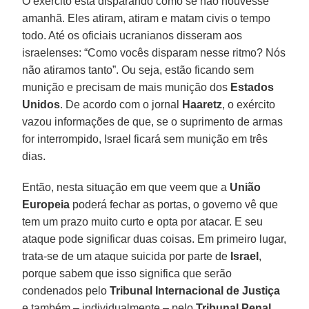
O exército está disparando como se não houvesse
amanhã. Eles atiram, atiram e matam civis o tempo
todo. Até os oficiais ucranianos disseram aos
israelenses: “Como vocês disparam nesse ritmo? Nós
não atiramos tanto”. Ou seja, estão ficando sem
munição e precisam de mais munição dos
Estados
Unidos
. De acordo com o jornal
Haaretz
, o exército
vazou informações de que, se o suprimento de armas
for interrompido, Israel ficará sem munição em três
dias.
Então, nesta situação em que veem que a
União
Europeia
poderá fechar as portas, o governo vê que
tem um prazo muito curto e opta por atacar. E seu
ataque pode significar duas coisas. Em primeiro lugar,
trata-se de um ataque suicida por parte de
Israel
,
porque sabem que isso significa que serão
condenados pelo
Tribunal Internacional de Justiça
e também – individualmente – pelo
Tribunal
Penal