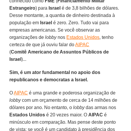
conhecido como
FME
(
Financiamento Militar
Estrangeiro
) para
Israel
é de 3,8 bilhões de dólares.
Desse montante, a quantia de dinheiro destinada à
população em
Israel
é zero. Zero. Tudo vai para
empresas americanas. Se você observar as
organizações de
lobby
nos
Estados Unidos
, tenho
certeza de que já ouviu falar do
AIPAC
(
Comitê
Americano de Assuntos Públicos de
Israel
)...
Sim, é um ator fundamental no apoio dos
republicanos e democratas a Israel.
O
AIPAC
é uma grande e poderosa organização de
lobby
com um orçamento de cerca de 14 milhões de
dólares por ano. No entanto, o
lobby
das armas nos
Estados Unidos
é 20 vezes maior. O
AIPAC
é
minúsculo em comparação. Mas pense deste ponto
de vista: se você é um candidato à presidência dos