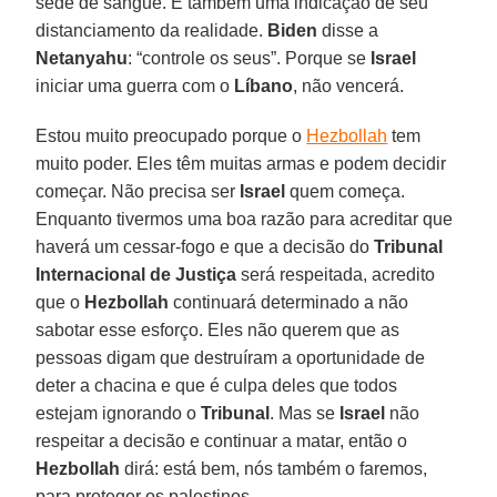
sede de sangue. É também uma indicação de seu
distanciamento da realidade.
Biden
disse a
Netanyahu
: “controle os seus”. Porque se
Israel
iniciar uma guerra com o
Líbano
, não vencerá.
Estou muito preocupado porque o
Hezbollah
tem
muito poder. Eles têm muitas armas e podem decidir
começar. Não precisa ser
Israel
quem começa.
Enquanto tivermos uma boa razão para acreditar que
haverá um cessar-fogo e que a decisão do
Tribunal
Internacional de Justiça
será respeitada, acredito
que o
Hezbollah
continuará determinado a não
sabotar esse esforço. Eles não querem que as
pessoas digam que destruíram a oportunidade de
deter a chacina e que é culpa deles que todos
estejam ignorando o
Tribunal
. Mas se
Israel
não
respeitar a decisão e continuar a matar, então o
Hezbollah
dirá: está bem, nós também o faremos,
para proteger os palestinos.