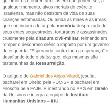
quilômetros e enfrentam filas em que podem ser, a
qualquer momento, alvos mortais do exército
israelense, mas não desistem da vida de suas
crianças esfomeadas. Ou ainda as mães e as irmãs
que continuam a lutar pela
memória
desprezada de
seus entes sequestrados, torturados e assassinados
cruelmente pela
ditadura civil-militar
, teimando em
romper o desonroso silêncio imposto por um governo
de esquerda. "Esperando contra toda a esperança" e
desafiando todo o
status quo
, elas mesmas são
testemunhas da
Ressurreição
.
O artigo é de
Gabriel dos Anjos Vilardi
, jesuíta,
bacharel em Direito pela PUC-SP e bacharel em
Filosofia pela FAJE. É mestrando no PPG em Direito
da Unisinos e integra a equipe do
Instituto
Humanitas Unisinos
–
IHU
.