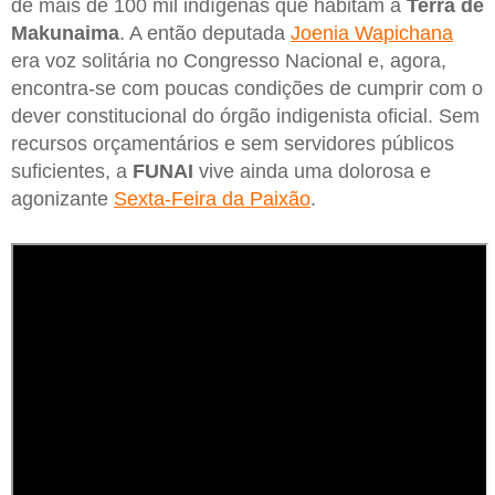
de mais de 100 mil indígenas que habitam a
Terra de
Makunaima
. A então deputada
Joenia Wapichana
era voz solitária no Congresso Nacional e, agora,
encontra-se com poucas condições de cumprir com o
dever constitucional do órgão indigenista oficial. Sem
recursos orçamentários e sem servidores públicos
suficientes, a
FUNAI
vive ainda uma dolorosa e
agonizante
Sexta-Feira da Paixão
.