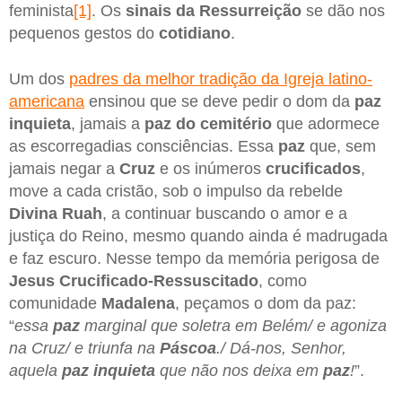
feminista
[1]
. Os
sinais da Ressurreição
se dão nos
pequenos gestos do
cotidiano
.
Um dos
padres da melhor tradição da Igreja latino-
americana
ensinou que se deve pedir o dom da
paz
inquieta
, jamais a
paz do cemitério
que adormece
as escorregadias consciências. Essa
paz
que, sem
jamais negar a
Cruz
e os inúmeros
crucificados
,
move a cada cristão, sob o impulso da rebelde
Divina Ruah
, a continuar buscando o amor e a
justiça do Reino, mesmo quando ainda é madrugada
e faz escuro. Nesse tempo da memória perigosa de
Jesus Crucificado-Ressuscitado
, como
comunidade
Madalena
, peçamos o dom da paz:
“
essa
paz
marginal que soletra em Belém/ e agoniza
na Cruz/ e triunfa na
Páscoa
./ Dá-nos, Senhor,
aquela
paz inquieta
que não nos deixa em
paz
!
”.