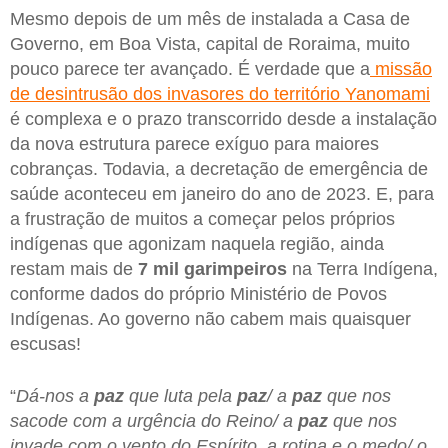
Mesmo depois de um mês de instalada a Casa de
Governo, em Boa Vista, capital de Roraima, muito
pouco parece ter avançado. É verdade que a
missão
de desintrusão dos invasores do território Yanomami
é complexa e o prazo transcorrido desde a instalação
da nova estrutura parece exíguo para maiores
cobranças. Todavia, a decretação de emergência de
saúde aconteceu em janeiro do ano de 2023. E, para
a frustração de muitos a começar pelos próprios
indígenas que agonizam naquela região, ainda
restam mais de
7 mil garimpeiros
na Terra Indígena,
conforme dados do próprio Ministério de Povos
Indígenas. Ao governo não cabem mais quaisquer
escusas!
“
Dá-nos a
paz
que luta pela
paz
/ a
paz
que nos
sacode com a urgência do Reino/ a
paz
que nos
invade com o vento do Espírito, a rotina e o medo/ o