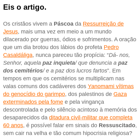
Eis o artigo.
Os cristãos vivem a
Páscoa
da
Ressurreição de
Jesus
, mais uma vez em meio a um mundo
dilacerado por guerras, ódios e sofrimentos. A oração
que um dia brotou dos lábios do profeta
Pedro
Casaldáliga
, nunca pareceu tão propícia: “
Dá- nos,
Senhor, aquela
paz inquieta
/ que denuncia a
paz
dos cemitérios
/ e a paz dos lucros fartos
”. Em
tempos em que os cemitérios se multiplicam nas
valas comuns dos cadáveres dos
Yanomami vítimas
do genocídio do garimpo
, dos palestinos de
Gaza
exterminados pela fome
e pela vingança
descontrolada e pelo silêncio acintoso à memória dos
desaparecidos da
ditadura civil-militar que completa
60 anos
, é possível falar em sinais do
Ressuscitado
,
sem cair na velha e tão comum hipocrisia religiosa?