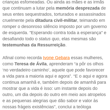
crianças esfomeadas. Ou ainda as mães e as irmãs
que continuam a lutar pela
memória desprezada
de
seus entes sequestrados, torturados e assassinados
cruelmente pela
ditadura civil-militar
, teimando em
romper o desonroso silêncio imposto por um governo
de esquerda. "Esperando contra toda a esperança" e
desafiando todo o
status quo
, elas mesmas são
testemunhas da Ressurreição
.
Afinal como recorda
Ivone Gebara
essas mulheres,
como
Teresa de Ávila
, aprenderam “a pôr os olhos
‘no verdadeiro caminho’, aquele que pode favorecer
a vida para a maioria aqui e agora”. “E o aqui e agora
continua amanhã e, também depois de amanhã para
mostrar que a vida é isso: um instante depois do
outro, um dia depois do outro em meio aos atropelos
e as pequenas alegrias que dão sabor e valor às
nossas frágeis existências”, conclui a teóloga