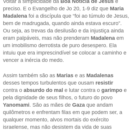
Voltar à simplicidade da
Boa Notícia de Jesus
é
preciso. E o Evangelho de Jo 20, 1-9 diz que
Maria
Madalena
foi a discípula que “foi ao túmulo de Jesus,
bem de madrugada, quando ainda estava escuro”.
Ou seja, as trevas da desilusão e da injustiça ainda
eram palpáveis, mas não prenderam
Madalena
em
um imobilismo derrotista de puro desespero. Ela
intuiu que era imprescindível se colocar a caminho e
vencer a inércia do medo.
Assim também são as
Marias
e as
Madalenas
desses tempos turbulentos que ousam
resistir
contra o
absurdo do mal
e lutar contra o
garimpo
e
pela dignidade de seus filhos, o futuro do povo
Yanomami
. São as mães de
Gaza
que andam
quilômetros e enfrentam filas em que podem ser, a
qualquer momento, alvos mortais do exército
israelense, mas não desistem da vida de suas