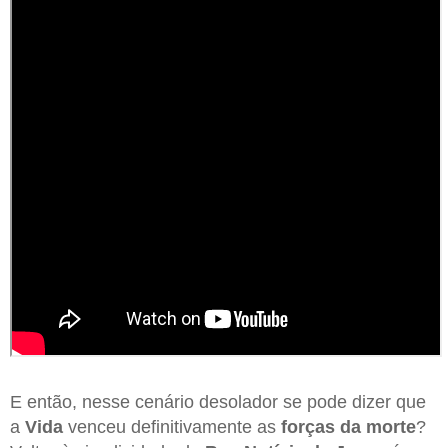
E então, nesse cenário desolador se pode dizer que
a
Vida
venceu definitivamente as
forças da morte
?