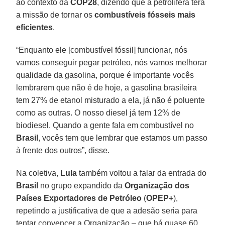
ao contexto da
COP28
, dizendo que a petrolífera terá
a missão de tornar os
combustíveis fósseis mais
eficientes
.
“Enquanto ele [combustível fóssil] funcionar, nós
vamos conseguir pegar petróleo, nós vamos melhorar
qualidade da gasolina, porque é importante vocês
lembrarem que não é de hoje, a gasolina brasileira
tem 27% de etanol misturado a ela, já não é poluente
como as outras. O nosso diesel já tem 12% de
biodiesel. Quando a gente fala em combustível no
Brasil
, vocês tem que lembrar que estamos um passo
à frente dos outros”, disse.
Na coletiva,
Lula
também voltou a falar da entrada do
Brasil
no grupo expandido da
Organização dos
Países Exportadores de Petróleo
(
OPEP+
),
repetindo a justificativa de que a adesão seria para
tentar convencer a Organização – que há quase 60