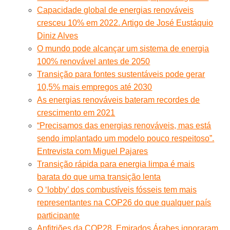
Capacidade global de energias renováveis
cresceu 10% em 2022. Artigo de José Eustáquio
Diniz Alves
O mundo pode alcançar um sistema de energia
100% renovável antes de 2050
Transição para fontes sustentáveis pode gerar
10,5% mais empregos até 2030
As energias renováveis bateram recordes de
crescimento em 2021
“Precisamos das energias renováveis, mas está
sendo implantado um modelo pouco respeitoso”.
Entrevista com Miguel Pajares
Transição rápida para energia limpa é mais
barata do que uma transição lenta
O ‘lobby’ dos combustíveis fósseis tem mais
representantes na COP26 do que qualquer país
participante
Anfitriões da COP28, Emirados Árabes ignoraram