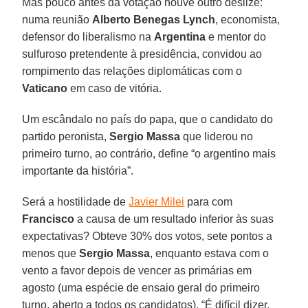
Mas pouco antes da votação houve outro deslize:
numa reunião
Alberto Benegas Lynch
, economista,
defensor do liberalismo na
Argentina
e mentor do
sulfuroso pretendente à presidência, convidou ao
rompimento das relações diplomáticas com o
Vaticano
em caso de vitória.
Um escândalo no país do papa, que o candidato do
partido peronista,
Sergio Massa
que liderou no
primeiro turno, ao contrário, define “o argentino mais
importante da história”.
Será a hostilidade de
Javier Milei
para com
Francisco
a causa de um resultado inferior às suas
expectativas? Obteve 30% dos votos, sete pontos a
menos que
Sergio Massa
, enquanto estava com o
vento a favor depois de vencer as primárias em
agosto (uma espécie de ensaio geral do primeiro
turno, aberto a todos os candidatos). “É difícil dizer,