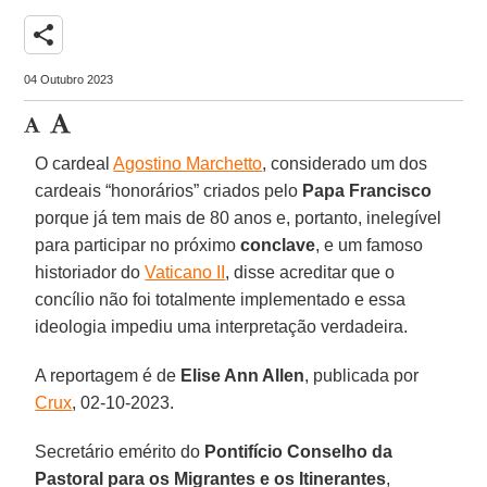
share
04 Outubro 2023
O cardeal
Agostino Marchetto
, considerado um dos
cardeais “honorários” criados pelo
Papa Francisco
porque já tem mais de 80 anos e, portanto, inelegível
para participar no próximo
conclave
, e um famoso
historiador do
Vaticano II
, disse acreditar que o
concílio não foi totalmente implementado e essa
ideologia impediu uma interpretação verdadeira.
A reportagem é de
Elise Ann Allen
, publicada por
Crux
, 02-10-2023.
Secretário emérito do
Pontifício Conselho da
Pastoral para os Migrantes e os Itinerantes
,