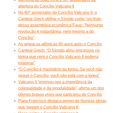
abertura do Concílio Vaticano II
No 60º aniversário do Concílio Vaticano II, o
Cardeal Grech define o Sínodo como “um fruto
dessa assembleia ecumênica”
Faus: "Nenhuma
revolução é instantânea, nem mesmo a do
Concílio"
As ameaças atômicas 60 anos após o Concílio
Cardeal Grech: “O Sínodo abriu processos na
Igreja que nem o Concílio Vaticano II poderia
imaginar”
“O Concílio é magistério da Igreja. Se você não
segue o Concílio, você não está com a Igreja”
Vaticano II “ensinou-nos a importância da
colegialidade e da sinodalidade”, afirma um dos
últimos bispos vivos que participou do Concílio
Papa Francisco destaca perigo de liturgias sérias
que 'negam o Concílio Vaticano II'