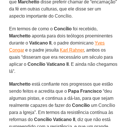
que
Marchetto
disse preferir chamar de “encarnação”
da fé em outras culturas, que ele disse ser um
aspecto importante do Concílio.
Em termos de como o
Concílio
foi recebido,
Marchetto
aponta para dois teólogos proeminentes
durante o
Vaticano II
, o padre dominicano
Yves
Congar
e o padre jesuíta
Karl Rahner
, ambos os
quais “disseram que era necessário um século para
aplicar o
Concílio Vaticano II
. E ainda não chegamos
lá”.
Marchetto
está confiante nos progressos que estão
sendo feitos e acredita que o
Papa Francisco
“deu
algumas pistas, e continua a dá-las, para que sejam
realmente capazes de fazer do
Concílio
um Concílio
para a Igreja”. Em termos da resistência contínua às
reformas do
Concílio Vaticano II
, diz que não está
surpreendido com a resistência, e que um grande