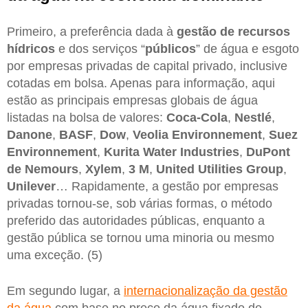
Primeiro, a preferência dada à
gestão de recursos
hídricos
e dos serviços “
públicos
” de água e esgoto
por empresas privadas de capital privado, inclusive
cotadas em bolsa. Apenas para informação, aqui
estão as principais empresas globais de água
listadas na bolsa de valores:
Coca-Cola
,
Nestlé
,
Danone
,
BASF
,
Dow
,
Veolia Environnement
,
Suez
Environnement
,
Kurita Water Industries
,
DuPont
de Nemours
,
Xylem
,
3 M
,
United Utilities Group
,
Unilever
… Rapidamente, a gestão por empresas
privadas tornou-se, sob várias formas, o método
preferido das autoridades públicas, enquanto a
gestão pública se tornou uma minoria ou mesmo
uma exceção. (5)
Em segundo lugar, a
internacionalização da gestão
da água
com base no preço da água fixado de