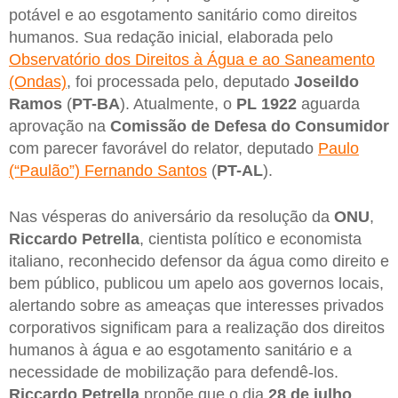
potável e ao esgotamento sanitário como direitos
humanos. Sua redação inicial, elaborada pelo
Observatório dos Direitos à Água e ao Saneamento
(Ondas)
, foi processada pelo, deputado
Joseildo
Ramos
(
PT-BA
). Atualmente, o
PL 1922
aguarda
aprovação na
Comissão de Defesa do Consumidor
com parecer favorável do relator, deputado
Paulo
(“Paulão”) Fernando Santos
(
PT-AL
).
Nas vésperas do aniversário da resolução da
ONU
,
Riccardo Petrella
, cientista político e economista
italiano, reconhecido defensor da água como direito e
bem público, publicou um apelo aos governos locais,
alertando sobre as ameaças que interesses privados
corporativos significam para a realização dos direitos
humanos à água e ao esgotamento sanitário e a
necessidade de mobilização para defendê-los.
Riccardo Petrella
propõe que o dia
28 de julho
,