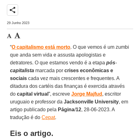
share
29 Junho 2023
“
O capitalismo
está
morto
. O que vemos é um zumbi
que anda sem vida e assusta apologistas e
detratores. O que estamos vendo é a etapa
pós
-
capitalista
marcada por
crises
econômicas
e
sociais
cada vez mais crescentes e frequentes. A
ditadura dos cartéis das finanças é exercida através
do
capital
virtual
”, escreve
Jorge
Majfud
, escritor
uruguaio e professor da
Jacksonville
University
, em
artigo publicado pela
Página
/
12
, 28-06-2023. A
tradução é do
Cepat
.
Eis o artigo.