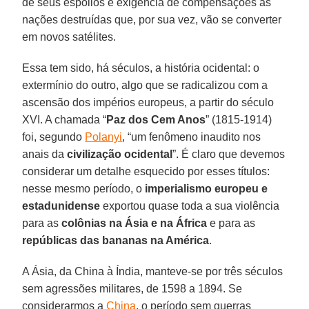
de seus espólios e exigência de compensações às
nações destruídas que, por sua vez, vão se converter
em novos satélites.
Essa tem sido, há séculos, a história ocidental: o
extermínio do outro, algo que se radicalizou com a
ascensão dos impérios europeus, a partir do século
XVI. A chamada “
Paz dos Cem Anos
” (1815-1914)
foi, segundo
Polanyi
, “um fenômeno inaudito nos
anais da
civilização
ocidental
”. É claro que devemos
considerar um detalhe esquecido por esses títulos:
nesse mesmo período, o
imperialismo europeu e
estadunidense
exportou quase toda a sua violência
para as
colônias na Ásia e na África
e para as
repúblicas das bananas na América
.
A Ásia, da China à Índia, manteve-se por três séculos
sem agressões militares, de 1598 a 1894. Se
considerarmos a
China
, o período sem guerras