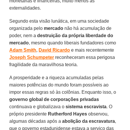
monetárias e financeiras, muito menos as
externalidades.
Segundo esta visão lunática, em uma sociedade
organizada pelo
mercado
não há acumulação de
poder, nem a
destruição da própria liberdade do
mercado
, mesmo quando liberais fundadores como
Adam
Smith
,
David
Ricardo
e mais recentemente
Joseph
Schumpeter
reconheceram essa perigosa
fragilidade da maravilhosa teoria.
A prosperidade e a riqueza acumuladas pelas
maiores potências do mundo foram possíveis ao
impor essas regras só às colônias. Enquanto isso, o
governo global de corporações privadas
continuava e globalizava o
sistema
escravista
. O
próprio presidente
Rutherford
Hayes
observou,
algumas décadas após a
abolição da escravatura
,
que o governo estadunidense estava a serviço das