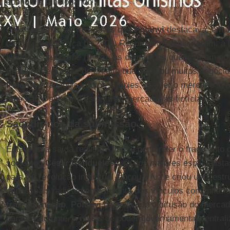
economia funcionando”.
Precisamente, as três áreas que
Polanyi
destacava, em 19
da crise econômica de 2008. Recordemos quais foram: a b
hipotecas
subprime
(terra), as demissões que levaram a
(trabalho) e a crise de crédito que afundou muitos negócio
Polanyi
é tão lógica como simples: manter o mercado livr
mas não o aplicar a estas três mercadorias fictícias.
Sacudir-nos da submissão
Esta é uma saída realista? Vale a pena reler o fragmento 
sociólogo
César Rendueles
, um dos maiores especialist
país. “A revolução industrial lançou à luz e criou uma est
impessoais radicalmente distinta dos vínculos comunitári
transformação
,
Polanyi
delineia que a difusão do mercad
paradoxalmente, a níveis de poder governamental central