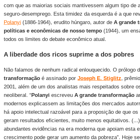
com que as maiorias sociais mantivessem algum tipo de 
seguro-desemprego. Esta timidez da esquerda é a que rev
Polanyi
(1886-1964), erudito húngaro, autor de
A grande 
políticas e econômicas de nosso tempo
(1944), um ensa
todos os limites do debate econômico atual.
A liberdade dos ricos suprime a dos pobres
Não falamos de nenhum radical enlouquecido. O prólogo d
transformação
é assinado por
Joseph E. Stiglitz
, prêmi
2001, além de um dos analistas mais respeitados sobre os
neoliberal. “
Polanyi
escreveu
A grande transformação
a
modernos explicassem as limitações dos mercados autorr
há apoio intelectual razoável para a proposição de que o
geram resultados eficientes, muito menos equitativos. (.
abundantes evidências na era moderna que apoiam esta ex
crescimento pode gerar um aumento da pobreza”. Hoje s