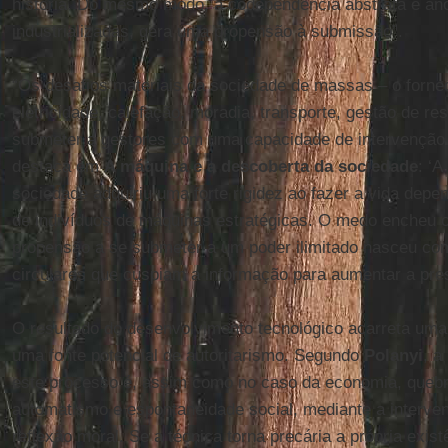
história. Do mesmo modo, a codependência abstrata e anô
industrializadas, gera uma propensão à submissão”.
“Os desafios materiais da sociedade de massas – o forne
eletricidade, calefação, moradia, transporte, gestão de res
submeter a gestores com uma capacidade de intervenção
destaca em
A máquina e a descoberta da sociedade
: ‘A
sociedade adquiriu uma forte rigidez ao fazer a vida dep
de indivíduos de máquinas estratégicas. O medo encheu o
propensão a se submeter a um poder ilimitado nasceu co
circulares que cuspiam a informação para aumentar a pre
O resultado do desenvolvimento tecnológico acarreta uma
uma fonte potencial de autoritarismo. Segundo
Polanyi
, a
este processo é, assim como no caso da economia, quebr
automatismo e espontaneidade social, mediante a intervenç
reflexão moral. Se a técnica torna precária a própria exis