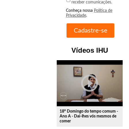
receber comunicações.
Conheça nossa
Política de
Privacidade
.
Vídeos IHU
play_circle_outline
18º Domingo do tempo comum -
Ano A - Dai-lhes vós mesmos de
comer