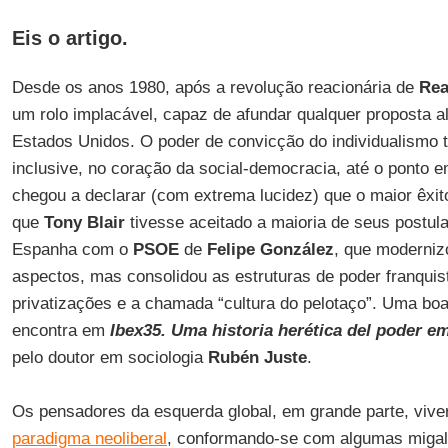
Eis o artigo.
Desde os anos 1980, após a revolução reacionária de
Re
um rolo implacável, capaz de afundar qualquer proposta a
Estados Unidos. O poder de convicção do individualismo t
inclusive, no coração da social-democracia, até o ponto 
chegou a declarar (com extrema lucidez) que o maior êxito
que
Tony Blair
tivesse aceitado a maioria de seus postula
Espanha com o
PSOE
de
Felipe González
, que moderniz
aspectos, mas consolidou as estruturas de poder franquist
privatizações e a chamada “cultura do pelotaço”. Uma bo
encontra em
Ibex35. Uma historia herética del poder 
pelo doutor em sociologia
Rubén Juste
.
Os pensadores da esquerda global, em grande parte, viv
paradigma neoliberal
, conformando-se com algumas migal