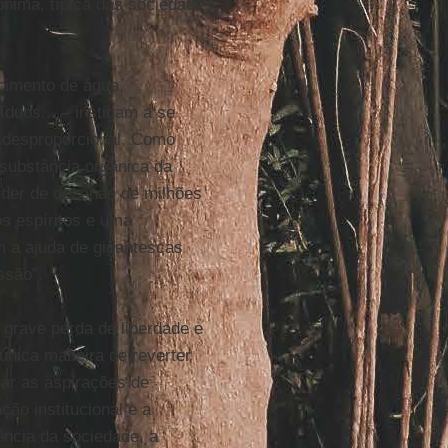
nima, típica das sociedades
cimento de água,
íduos... – instigam a se
 desproporcional. Como
 substância orgânica da
ender de dezenas de milhões
s espíritos e uma
m a ajuda de gigantescas
ssão”.
 grave perda de liberdade e
 única maneira de reverter
ar as aspirações de
ão institucional e a
tência da sociedade, a