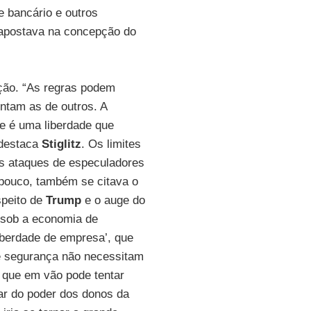
te bancário e outros
, apostava na concepção do
ação. “As regras podem
entam as de outros. A
de é uma liberdade que
 destaca
Stiglitz
. Os limites
os ataques de especuladores
 pouco, também se citava o
speito de
Trump
e o auge do
 sob a economia de
iberdade de empresa’, que
o e segurança não necessitam
 que em vão pode tentar
ar do poder dos donos da