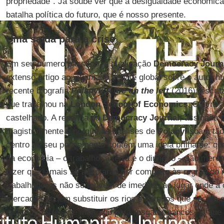
propriedade”. Já soube ver que a desigualdade econômica 
batalha política do futuro, que é nosso presente.
Uma saída para a crise
Em seu número passado, a publicação
Democracy Journa
extenso artigo ao inflamado debate global sobre o autor h
recente biografia
Polanyi: A life on the left
(2016), escri
que trabalhou na
London School of Economics
. O livro 
castelhano. A resenha do
Democracy Journal
, assinada 
magistralmente o porquê as análises de
Polanyi
soam tão 
centro de seu pensamento contém uma ideia brilhante: qu
da economia – o trabalho, a terra e o dinheiro – são mercad
dizer que jamais se adaptarão por completo às regras do 
trabalhadores não se movem de imediato ao lugar onde a o
mercados podem substituir os rios e campos que secam 
saltaram as leis de mercado para resgatar bancos, já qu