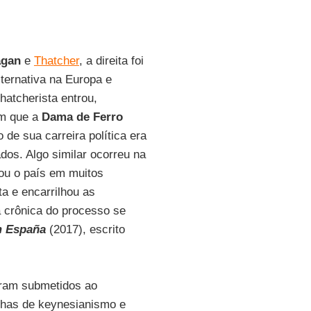
agan
e
Thatcher
, a direita foi
lternativa na Europa e
hatcherista entrou,
em que a
Dama de Ferro
 de sua carreira política era
dos. Algo similar ocorreu na
ou o país em muitos
a e encarrilhou as
a crônica do processo se
em España
(2017), escrito
eram submetidos ao
has de keynesianismo e