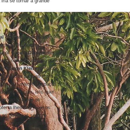
iria se tornar a grande
l of Ideas
dedicava um
úngaro, disparado pela
ta por
Gareth Dale
, professor
ainda não foi traduzido para o
por
Steven Klein
, sintetiza
perigosas para as elites. “O
e os três maiores espaços
orias fictícias. Isto quer
mercado, já que os
ferta lhes dita, nem os
e os governos sempre
e são os que mantêm a