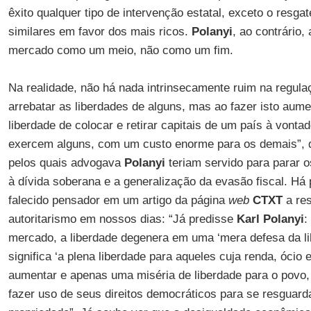
êxito qualquer tipo de intervenção estatal, exceto o resga
similares em favor dos mais ricos.
Polanyi
, ao contrário
mercado como um meio, não como um fim.
Na realidade, não há nada intrinsecamente ruim na regul
arrebatar as liberdades de alguns, mas ao fazer isto aum
liberdade de colocar e retirar capitais de um país à vonta
exercem alguns, com um custo enorme para os demais”,
pelos quais advogava
Polanyi
teriam servido para parar 
à dívida soberana e a generalização da evasão fiscal. Há
falecido pensador em um artigo da página
web
CTXT
a re
autoritarismo em nossos dias: “Já predisse
Karl Polanyi
:
mercado, a liberdade degenera em uma ‘mera defesa da l
significa ‘a plena liberdade para aqueles cuja renda, óci
aumentar e apenas uma miséria de liberdade para o povo,
fazer uso de seus direitos democráticos para se resguard