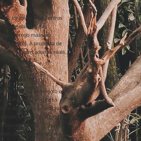
44, foram os três centros
olha imobiliária das
o desemprego massivo
s (dinheiro). A proposta de
e para as mercadorias reais,
de um prólogo do filósofo e
as em
Polanyi
, em nosso
rutura de interdependências
os tradicionais. Em
A grande
o livre conduziu,
izado sem precedentes na