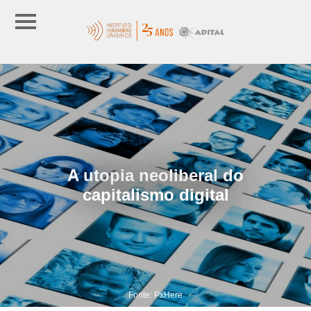
A utopia neoliberal do
capitalismo digital
Fonte: PxHere