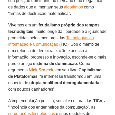
sua posição dominante no mercado e do megafluxo
de dados que alimentam seus
algoritmos
como
“armas de destruição matemática”.
Vivemos em um
feudalismo próprio dos tempos
tecnodigitais
, muito longe da liberdade e a igualdade
prometidas pelos mentores das
Tecnologias da
Informação e Comunicação
(
TIC
). Sob o manto de
uma retórica de democratização e acesso à
informação, progresso e inovação, esconde-se o mais
puro e antigo
sistema de dominação
. Como
argumenta
Nick
Srnicek
, em seu livro
Capitalismo
de Plataformas
, “a internet se transformou em uma
espécie de
utopia neoliberal
desregulamentada
e
com poucos ganhadores”.
A implementação política, social e cultural das
TICs
, a
“inocência dos engenheiros da computação”, as
corporações tecnológicas
e seus modelos de