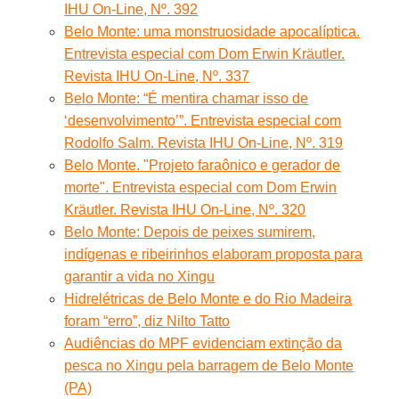
IHU On-Line, Nº. 392
Belo Monte: uma monstruosidade apocalíptica.
Entrevista especial com Dom Erwin Kräutler.
Revista IHU On-Line, Nº. 337
Belo Monte: “É mentira chamar isso de
‘desenvolvimento’”. Entrevista especial com
Rodolfo Salm. Revista IHU On-Line, Nº. 319
Belo Monte. "Projeto faraônico e gerador de
morte". Entrevista especial com Dom Erwin
Kräutler. Revista IHU On-Line, Nº. 320
Belo Monte: Depois de peixes sumirem,
indígenas e ribeirinhos elaboram proposta para
garantir a vida no Xingu
Hidrelétricas de Belo Monte e do Rio Madeira
foram “erro”, diz Nilto Tatto
Audiências do MPF evidenciam extinção da
pesca no Xingu pela barragem de Belo Monte
(PA)