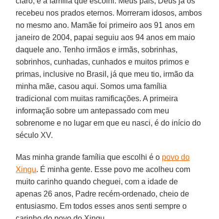
claro, e a família que escolhi. Meus pais, Deus já os
recebeu nos prados eternos. Morreram idosos, ambos
no mesmo ano. Mamãe foi primeiro aos 91 anos em
janeiro de 2004, papai seguiu aos 94 anos em maio
daquele ano. Tenho irmãos e irmãs, sobrinhas,
sobrinhos, cunhadas, cunhados e muitos primos e
primas, inclusive no Brasil, já que meu tio, irmão da
minha mãe, casou aqui. Somos uma família
tradicional com muitas ramificações. A primeira
informação sobre um antepassado com meu
sobrenome e no lugar em que eu nasci, é do início do
século XV.
Mas minha grande família que escolhi é o
povo do
Xingu
. É minha gente. Esse povo me acolheu com
muito carinho quando cheguei, com a idade de
apenas 26 anos, Padre recém-ordenado, cheio de
entusiasmo. Em todos esses anos senti sempre o
carinho do povo do Xingu.