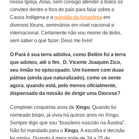
nossa Igreja. Aliás, nem consigo atender a todos os
convites dentro e fora do país para falar sobre a
Causa Indígena e a
questão da Amazônia
em
diversos fóruns, seminários em nível nacional e
internacional. Certamente não vou morrer de tédio,
sem saber o que fazer. Deus me livre!
O Pará é sua terra adotiva, como Belém foi a terra
que adotou, até o fim, D. Vicente Joaquim Zico,
seu irmão no episcopado. Um homem com duas
pátrias (ainda que naturalizado), como se sente
agora, quando está, pelo menos oficialmente,
dispensado da missão de dirigir uma Diocese?
Completei cinquenta anos de
Xingu
. Quando fui
nomeado bispo, já vivia há quinze anos no Xingu.
Sempre digo que sou “brasileiro nascido na Áustria”.
Não fui mandado para o
Xingu
. A escolha e decisão
foi minha. Quando à meia noite de 24 a 25 de