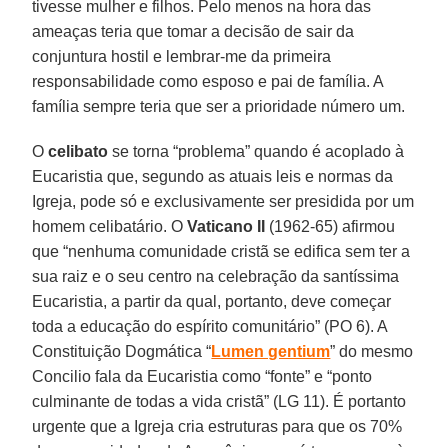
tivesse mulher e filhos. Pelo menos na hora das
ameaças teria que tomar a decisão de sair da
conjuntura hostil e lembrar-me da primeira
responsabilidade como esposo e pai de família. A
família sempre teria que ser a prioridade número um.
O
celibato
se torna “problema” quando é acoplado à
Eucaristia que, segundo as atuais leis e normas da
Igreja, pode só e exclusivamente ser presidida por um
homem celibatário. O
Vaticano II
(1962-65) afirmou
que “nenhuma comunidade cristã se edifica sem ter a
sua raiz e o seu centro na celebração da santíssima
Eucaristia, a partir da qual, portanto, deve começar
toda a educação do espírito comunitário” (PO 6). A
Constituição Dogmática “
Lumen gentium
” do mesmo
Concilio fala da Eucaristia como “fonte” e “ponto
culminante de todas a vida cristã” (LG 11). É portanto
urgente que a Igreja cria estruturas para que os 70%