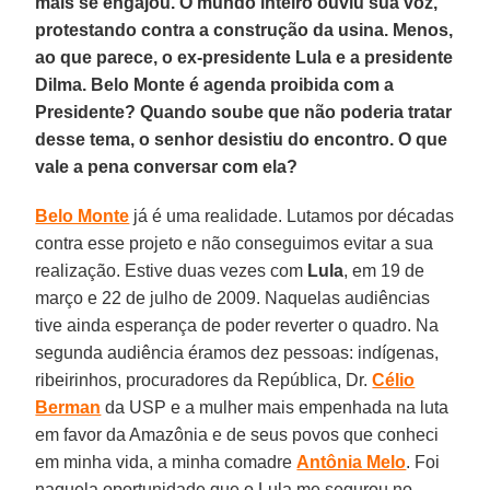
mais se engajou. O mundo inteiro ouviu sua voz,
protestando contra a construção da usina. Menos,
ao que parece, o ex-presidente Lula e a presidente
Dilma. Belo Monte é agenda proibida com a
Presidente? Quando soube que não poderia tratar
desse tema, o senhor desistiu do encontro. O que
vale a pena conversar com ela?
Belo Monte
já é uma realidade. Lutamos por décadas
contra esse projeto e não conseguimos evitar a sua
realização. Estive duas vezes com
Lula
, em 19 de
março e 22 de julho de 2009. Naquelas audiências
tive ainda esperança de poder reverter o quadro. Na
segunda audiência éramos dez pessoas: indígenas,
ribeirinhos, procuradores da República, Dr.
Célio
Berman
da USP e a mulher mais empenhada na luta
em favor da Amazônia e de seus povos que conheci
em minha vida, a minha comadre
Antônia Melo
. Foi
naquela oportunidade que o Lula me segurou no