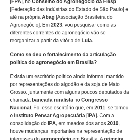
[
FPA
], no
Conselho do Agronegócio da Fiesp
[Federação das Indústrias do Estado de São Paulo] e
até na própria
Abag
[Associação Brasileira do
Agronegócio]. Em
2023
, vou pesquisar como as
diferentes correntes do agronegócio vão se
reorganizar a partir da vitória de
Lula
.
Como se deu o fortalecimento da articulação
política do agronegócio em Brasília?
Existia um escritório político ainda informal mantido
por representações do algodão e da soja de Mato
Grosso, juntamente com alguns poucos deputados da
chamada
bancada ruralista
no
Congresso
Nacional
. Foi esse escritório que, em
2011
, se tornou
o
Instituto Pensar Agropecuária
[
IPA
]. Com a
consolidação do
IPA
, em meados dos anos
2010
,
houve mudanças importantes na representação de
interesses do
agronegócio
em Brasília. A
primeira