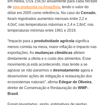
em média, US$ 158,50 anualmente para cada hectare
de
soja produzida na Amazônia
, tendo o valor do
dólar em 2005 como referência. No caso do
Cerrado
,
foram registrados aumentos mensais entre 2,2 e
4,0oC nas temperaturas máximas e 2,4 e 2,8oC nas
temperaturas mínimas entre 1961 e 2019.
“Impacto para a
produtividade agrícola
significa
menos comida na mesa, maior inflação e impacto nas
exportações. As
mudanças climáticas
afetam
diretamente a oferta e o custo dos alimentos. Esse
movimento já está acontecendo, mas tende a se
agravar se não pararmos o
desmatamento
agora e
desenvolver ações de mitigação e restauração dos
ecossistemas naturais”, afirma
Edegar de Oliveira
,
diretor de Conservação e Restauração do
WWF-
Brasil
.
Foram levantadas, ainda, estimativas de perdas