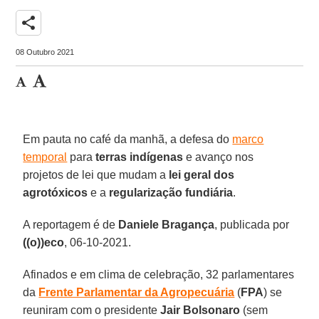
share
08 Outubro 2021
Em pauta no café da manhã, a defesa do
marco
temporal
para
terras indígenas
e avanço nos
projetos de lei que mudam a
lei geral dos
agrotóxicos
e a
regularização fundiária
.
A reportagem é de
Daniele Bragança
, publicada por
((o))eco
, 06-10-2021.
Afinados e em clima de celebração, 32 parlamentares
da
Frente Parlamentar da Agropecuária
(
FPA
) se
reuniram com o presidente
Jair Bolsonaro
(sem