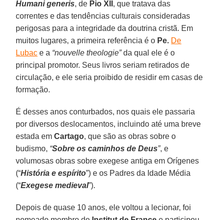
Humani generis
, de
Pio XII
, que tratava das
correntes e das tendências culturais consideradas
perigosas para a integridade da doutrina cristã. Em
muitos lugares, a primeira referência é o
Pe.
De
Lubac
e a
“nouvelle theologie”
da qual ele é o
principal promotor. Seus livros seriam retirados de
circulação, e ele seria proibido de residir em casas de
formação.
É desses anos conturbados, nos quais ele passaria
por diversos deslocamentos, incluindo até uma breve
estada em
Cartago
, que são as obras sobre o
budismo,
“
Sobre os caminhos de Deus
”
, e
volumosas obras sobre exegese antiga em Orígenes
(“
História e espírito
”) e os Padres da Idade Média
(“
Exegese medieval
”).
Depois de quase 10 anos, ele voltou a lecionar, foi
nomeado membro do
Institut de France
e participou,