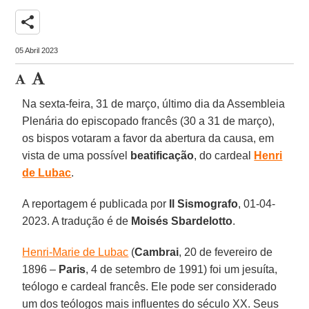
share
05 Abril 2023
Na sexta-feira, 31 de março, último dia da Assembleia
Plenária do episcopado francês (30 a 31 de março),
os bispos votaram a favor da abertura da causa, em
vista de uma possível
beatificação
, do cardeal
Henri
de Lubac
.
A reportagem é publicada por
Il Sismografo
, 01-04-
2023. A tradução é de
Moisés Sbardelotto
.
Henri-Marie de Lubac
(
Cambrai
, 20 de fevereiro de
1896 –
Paris
, 4 de setembro de 1991) foi um jesuíta,
teólogo e cardeal francês. Ele pode ser considerado
um dos teólogos mais influentes do século XX. Seus