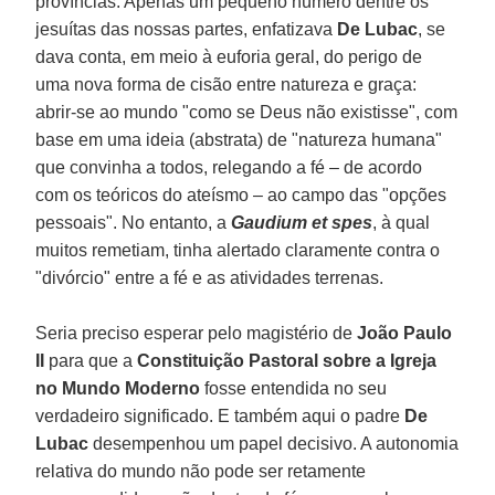
províncias. Apenas um pequeno número dentre os
jesuítas das nossas partes, enfatizava
De Lubac
, se
dava conta, em meio à euforia geral, do perigo de
uma nova forma de cisão entre natureza e graça:
abrir-se ao mundo "como se Deus não existisse", com
base em uma ideia (abstrata) de "natureza humana"
que convinha a todos, relegando a fé – de acordo
com os teóricos do ateísmo – ao campo das "opções
pessoais". No entanto, a
Gaudium et spes
, à qual
muitos remetiam, tinha alertado claramente contra o
"divórcio" entre a fé e as atividades terrenas.
Seria preciso esperar pelo magistério de
João Paulo
II
para que a
Constituição Pastoral sobre a Igreja
no Mundo Moderno
fosse entendida no seu
verdadeiro significado. E também aqui o padre
De
Lubac
desempenhou um papel decisivo. A autonomia
relativa do mundo não pode ser retamente