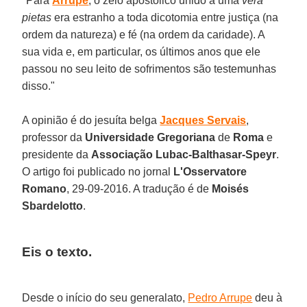
"Para
Arrupe
, o zelo apostólico unido a uma
vera
pietas
era estranho a toda dicotomia entre justiça (na
ordem da natureza) e fé (na ordem da caridade). A
sua vida e, em particular, os últimos anos que ele
passou no seu leito de sofrimentos são testemunhas
disso."
A opinião é do jesuíta belga
Jacques Servais
,
professor da
Universidade Gregoriana
de
Roma
e
presidente da
Associação Lubac-Balthasar-Speyr
.
O artigo foi publicado no jornal
L'Osservatore
Romano
, 29-09-2016. A tradução é de
Moisés
Sbardelotto
.
Eis o texto.
Desde o início do seu generalato,
Pedro Arrupe
deu à