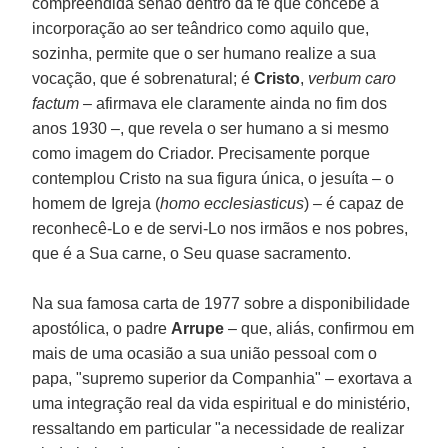
compreendida senão dentro da fé que concebe a
incorporação ao ser teândrico como aquilo que,
sozinha, permite que o ser humano realize a sua
vocação, que é sobrenatural; é
Cristo
,
verbum caro
factum
– afirmava ele claramente ainda no fim dos
anos 1930 –, que revela o ser humano a si mesmo
como imagem do Criador. Precisamente porque
contemplou Cristo na sua figura única, o jesuíta – o
homem de Igreja (
homo ecclesiasticus
) – é capaz de
reconhecê-Lo e de servi-Lo nos irmãos e nos pobres,
que é a Sua carne, o Seu quase sacramento.
Na sua famosa carta de 1977 sobre a disponibilidade
apostólica, o padre
Arrupe
– que, aliás, confirmou em
mais de uma ocasião a sua união pessoal com o
papa, "supremo superior da Companhia" – exortava a
uma integração real da vida espiritual e do ministério,
ressaltando em particular "a necessidade de realizar