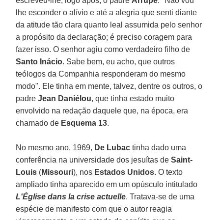
escreveu-lhe, logo após, o padre
Arrupe
. "Não vou
lhe esconder o alívio e até a alegria que senti diante
da atitude tão clara quanto leal assumida pelo senhor
a propósito da declaração; é preciso coragem para
fazer isso. O senhor agiu como verdadeiro filho de
Santo Inácio
. Sabe bem, eu acho, que outros
teólogos da Companhia responderam do mesmo
modo". Ele tinha em mente, talvez, dentre os outros, o
padre
Jean Daniélou
, que tinha estado muito
envolvido na redação daquele que, na época, era
chamado de
Esquema 13
.
No mesmo ano, 1969,
De Lubac
tinha dado uma
conferência na universidade dos jesuítas de
Saint-
Louis
(
Missouri
), nos
Estados Unidos
. O texto
ampliado tinha aparecido em um opúsculo intitulado
L'Église dans la crise actuelle
. Tratava-se de uma
espécie de manifesto com que o autor reagia