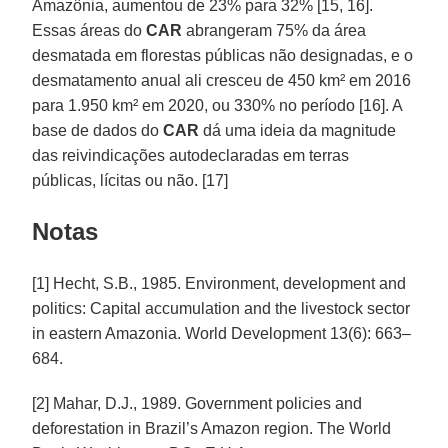
Amazônia, aumentou de 23% para 32% [15, 16].
Essas áreas do
CAR
abrangeram 75% da área
desmatada em florestas públicas não designadas, e o
desmatamento anual ali cresceu de 450 km² em 2016
para 1.950 km² em 2020, ou 330% no período [16]. A
base de dados do
CAR
dá uma ideia da magnitude
das reivindicações autodeclaradas em terras
públicas, lícitas ou não. [17]
Notas
[1] Hecht, S.B., 1985. Environment, development and
politics: Capital accumulation and the livestock sector
in eastern Amazonia. World Development 13(6): 663–
684.
[2] Mahar, D.J., 1989. Government policies and
deforestation in Brazil’s Amazon region. The World