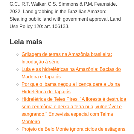
G.C., R.T. Walker, C.S. Simmons & P.M. Fearnside.
2022. Land grabbing in the Brazilian Amazon:
Stealing public land with government approval. Land
Use Policy 120: art. 106133.
Leia mais
Grilagem de terras na Amazônia brasileira:
Introdução à série
Lula e as hidrelétricas na Amazônia: Bacias do
Madeira e Tapajós
Por que o Ibama negou a licença para a Usina
Hidrelétrica do Tapajós
Hidrelétrica de Teles Pires. "A floresta é destruída
sem cerimônia e deixa a terra nua, vulnerável e
sangrando." Entrevista especial com Telma
Monteiro
Projeto de Belo Monte ignora ciclos de estiagens,