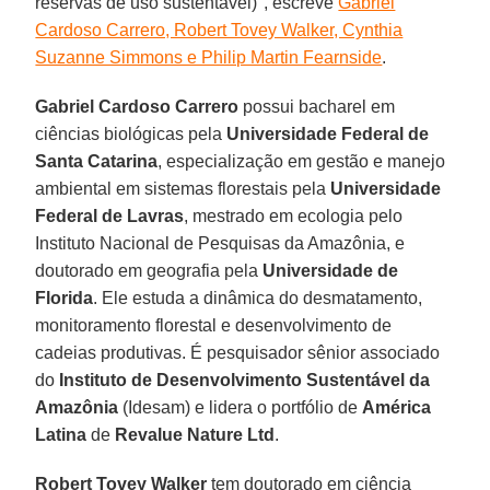
reservas de uso sustentável)", escreve
Gabriel
Cardoso Carrero, Robert Tovey Walker, Cynthia
Suzanne Simmons e Philip Martin Fearnside
.
Gabriel Cardoso Carrero
possui bacharel em
ciências biológicas pela
Universidade Federal de
Santa Catarina
, especialização em gestão e manejo
ambiental em sistemas florestais pela
Universidade
Federal de Lavras
, mestrado em ecologia pelo
Instituto Nacional de Pesquisas da Amazônia, e
doutorado em geografia pela
Universidade de
Florida
. Ele estuda a dinâmica do desmatamento,
monitoramento florestal e desenvolvimento de
cadeias produtivas. É pesquisador sênior associado
do
Instituto de Desenvolvimento Sustentável da
Amazônia
(Idesam) e lidera o portfólio de
América
Latina
de
Revalue Nature Ltd
.
Robert Tovey Walker
tem doutorado em ciência