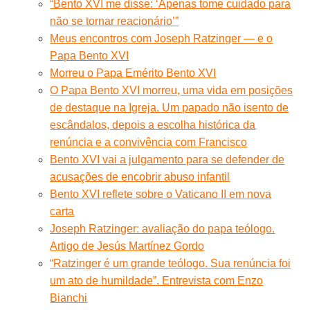
“Bento XVI me disse: ‘Apenas tome cuidado para
não se tornar reacionário’”
Meus encontros com Joseph Ratzinger — e o
Papa Bento XVI
Morreu o Papa Emérito Bento XVI
O Papa Bento XVI morreu, uma vida em posições
de destaque na Igreja. Um papado não isento de
escândalos, depois a escolha histórica da
renúncia e a convivência com Francisco
Bento XVI vai a julgamento para se defender de
acusações de encobrir abuso infantil
Bento XVI reflete sobre o Vaticano II em nova
carta
Joseph Ratzinger: avaliação do papa teólogo.
Artigo de Jesús Martínez Gordo
“Ratzinger é um grande teólogo. Sua renúncia foi
um ato de humildade”. Entrevista com Enzo
Bianchi