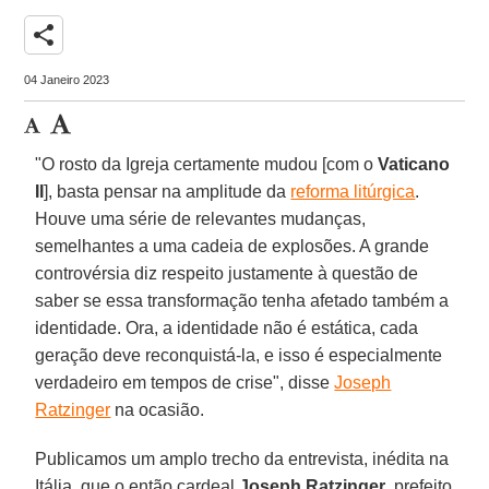
share
04 Janeiro 2023
"O rosto da Igreja certamente mudou [com o
Vaticano
II
], basta pensar na amplitude da
reforma litúrgica
.
Houve uma série de relevantes mudanças,
semelhantes a uma cadeia de explosões. A grande
controvérsia diz respeito justamente à questão de
saber se essa transformação tenha afetado também a
identidade. Ora, a identidade não é estática, cada
geração deve reconquistá-la, e isso é especialmente
verdadeiro em tempos de crise", disse
Joseph
Ratzinger
na ocasião.
Publicamos um amplo trecho da entrevista, inédita na
Itália, que o então cardeal
Joseph Ratzinger
, prefeito